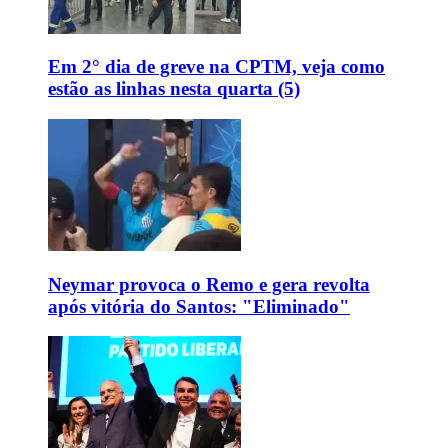
Em 2° dia de greve na CPTM, veja como
estão as linhas nesta quarta (5)
Neymar provoca o Remo e gera revolta
após vitória do Santos: "Eliminado"