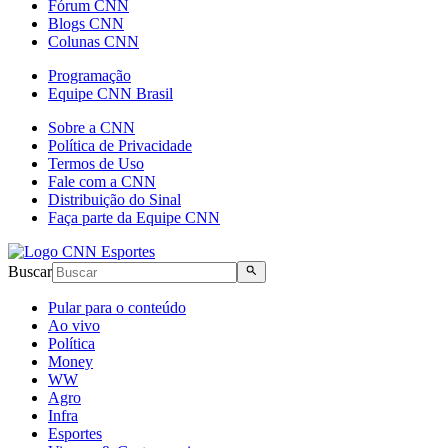
Fórum CNN
Blogs CNN
Colunas CNN
Programação
Equipe CNN Brasil
Sobre a CNN
Política de Privacidade
Termos de Uso
Fale com a CNN
Distribuição do Sinal
Faça parte da Equipe CNN
Buscar
Pular para o conteúdo
Ao vivo
Política
Money
WW
Agro
Infra
Esportes