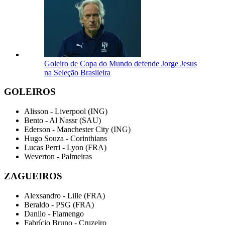
Goleiro de Copa do Mundo defende Jorge Jesus
na Seleção Brasileira
GOLEIROS
Alisson - Liverpool (ING)
Bento - Al Nassr (SAU)
Ederson - Manchester City (ING)
Hugo Souza - Corinthians
Lucas Perri - Lyon (FRA)
Weverton - Palmeiras
ZAGUEIROS
Alexsandro - Lille (FRA)
Beraldo - PSG (FRA)
Danilo - Flamengo
Fabrício Bruno - Cruzeiro