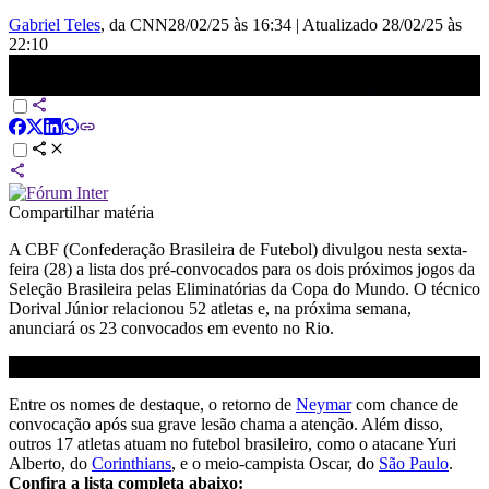
Gabriel Teles
, da CNN
28/02/25 às 16:34
|
Atualizado
28/02/25 às
22:10
Neymar e Yuri Alberto aparecem em pré-lista da convocação | CNN
PRIME TIME
Compartilhar matéria
A CBF (Confederação Brasileira de Futebol) divulgou nesta sexta-
feira (28) a lista dos pré-convocados para os dois próximos jogos da
Seleção Brasileira pelas Eliminatórias da Copa do Mundo. O técnico
Dorival Júnior relacionou 52 atletas e, na próxima semana,
anunciará os 23 convocados em evento no Rio.
Entre os nomes de destaque, o retorno de
Neymar
com chance de
convocação após sua grave lesão chama a atenção. Além disso,
outros 17 atletas atuam no futebol brasileiro, como o atacane Yuri
Alberto, do
Corinthians
, e o meio-campista Oscar, do
São Paulo
.
Confira a lista completa abaixo: