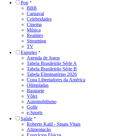
Pop
BBB
Carnaval
Celebridades
Cinema
Música
Realities
Streaming
TV
Esportes
Agenda de Jogos
Tabela Brasileirão Série A
Tabela Brasileirão Série B
Tabela Eliminatórias 2026
Copa Libertadores da América
Olimpíadas
Basquete
Vôlei
Automobilismo
Golfe
e-Sports
Saúde
Roberto Kalil - Sinais Vitais
Alimentação
Exercícios Físicos