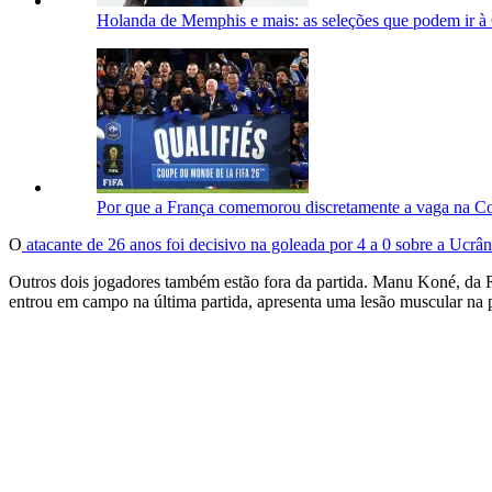
Holanda de Memphis e mais: as seleções que podem ir à 
Por que a França comemorou discretamente a vaga na 
O
atacante de 26 anos foi decisivo na goleada por 4 a 0 sobre a Ucrâni
Outros dois jogadores também estão fora da partida. Manu Koné, da 
entrou em campo na última partida, apresenta uma lesão muscular na p