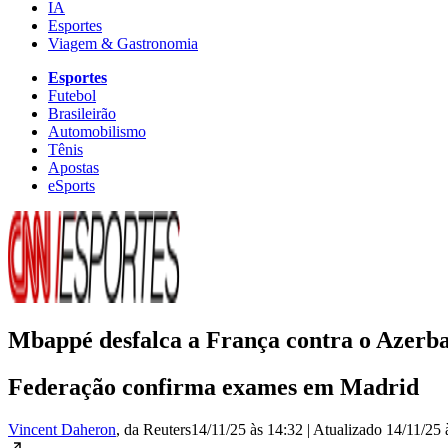
IA
Esportes
Viagem & Gastronomia
Esportes
Futebol
Brasileirão
Automobilismo
Tênis
Apostas
eSports
Mbappé desfalca a França contra o Azerba
Federação confirma exames em Madrid
Vincent Daheron
, da Reuters
14/11/25 às 14:32
|
Atualizado
14/11/25 