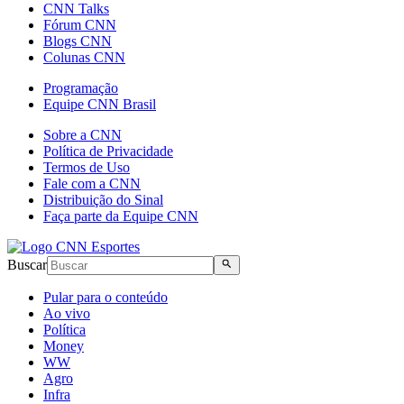
CNN Talks
Fórum CNN
Blogs CNN
Colunas CNN
Programação
Equipe CNN Brasil
Sobre a CNN
Política de Privacidade
Termos de Uso
Fale com a CNN
Distribuição do Sinal
Faça parte da Equipe CNN
Buscar
Pular para o conteúdo
Ao vivo
Política
Money
WW
Agro
Infra