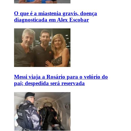
O que é a miastenia gravis, doença
diagnosticada em Alex Escobar
Messi viaja a Rosário para o velório do
pai; despedida será reservada