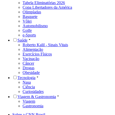
Tabela Eliminatórias 2026
Copa Libertadores da América
Olimpíadas
Basquete
Vôlei
Automobilismo
Golfe
e-Sports
Saúde
Roberto Kalil - Sinais Vitais
Alimentação
Exercícios Físicos
Vacinação
Câncer
Drogas
Obesidade
Tecnologia
Nasa
Ciência
Curiosidades
Viagem & Gastronomia
Viagem
Gastronomia
Sobre a CNN Brasil