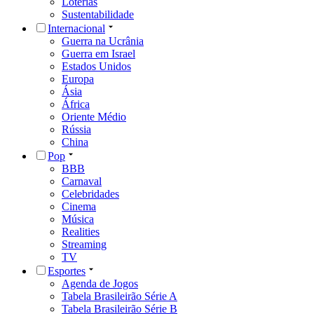
Loterias
Sustentabilidade
Internacional
Guerra na Ucrânia
Guerra em Israel
Estados Unidos
Europa
Ásia
África
Oriente Médio
Rússia
China
Pop
BBB
Carnaval
Celebridades
Cinema
Música
Realities
Streaming
TV
Esportes
Agenda de Jogos
Tabela Brasileirão Série A
Tabela Brasileirão Série B