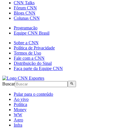
CNN Talks
Fórum CNN
Blogs CNN
Colunas CNN
Programação
Equipe CNN Brasil
Sobre a CNN
Política de Privacidade
Termos de Uso
Fale com a CNN
Distribuição do Sinal
Faça parte da Equipe CNN
Buscar
Pular para o conteúdo
Ao vivo
Política
Money
WW
Agro
Infra