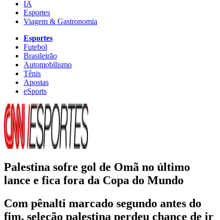
IA
Esportes
Viagem & Gastronomia
Esportes
Futebol
Brasileirão
Automobilismo
Tênis
Apostas
eSports
Palestina sofre gol de Omã no último
lance e fica fora da Copa do Mundo
Com pênalti marcado segundo antes do
fim, seleção palestina perdeu chance de ir