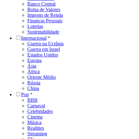
Banco Central
Bolsa de Valores
Imposto de Renda
Finanças Pessoais
Loterias
Sustentabilidade
Internacional
Guerra na Ucrânia
Guerra em Israel
Estados Unidos
Europa
Ásia
África
Oriente Médio
Rússia
China
Pop
BBB
Carnaval
Celebridades
Cinema
Música
Realities
Streaming