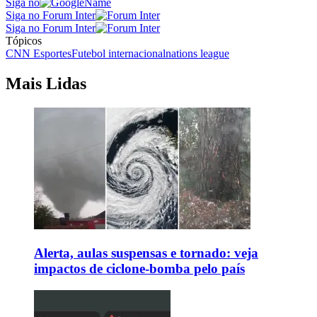
Siga no
Siga no Forum Inter
Siga no Forum Inter
Tópicos
CNN Esportes
Futebol internacional
nations league
Mais Lidas
Alerta, aulas suspensas e tornado: veja
impactos de ciclone-bomba pelo país