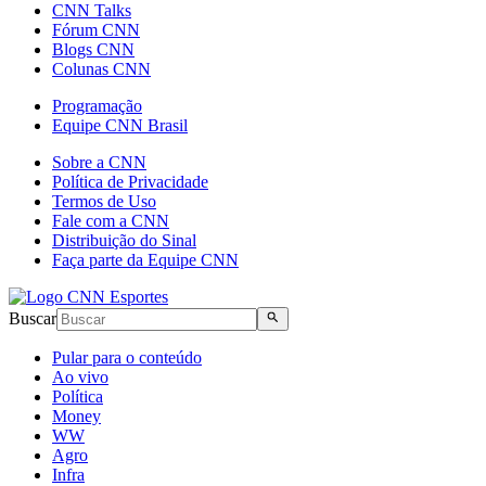
CNN Talks
Fórum CNN
Blogs CNN
Colunas CNN
Programação
Equipe CNN Brasil
Sobre a CNN
Política de Privacidade
Termos de Uso
Fale com a CNN
Distribuição do Sinal
Faça parte da Equipe CNN
Buscar
Pular para o conteúdo
Ao vivo
Política
Money
WW
Agro
Infra