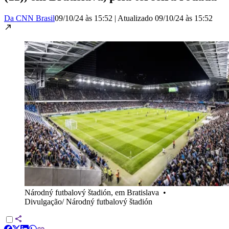
Da CNN Brasil
09/10/24 às 15:52
|
Atualizado
09/10/24 às 15:52
Národný futbalový štadión, em Bratislava
•
Divulgação/ Národný futbalový štadión