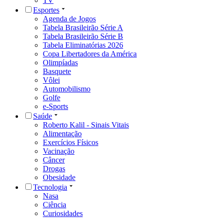
TV
Esportes
Agenda de Jogos
Tabela Brasileirão Série A
Tabela Brasileirão Série B
Tabela Eliminatórias 2026
Copa Libertadores da América
Olimpíadas
Basquete
Vôlei
Automobilismo
Golfe
e-Sports
Saúde
Roberto Kalil - Sinais Vitais
Alimentação
Exercícios Físicos
Vacinação
Câncer
Drogas
Obesidade
Tecnologia
Nasa
Ciência
Curiosidades