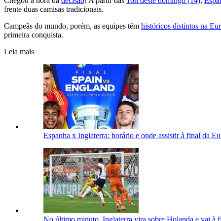
Chegou a hora da
decisão
! A partir das
16h deste domingo (14)
,
Espa
frente duas camisas tradicionais.
Campeãs do mundo, porém, as equipes têm
históricos distintos na Eu
primeira conquista.
Leia mais
Espanha x Inglaterra: horário e onde assistir à final da 
No último minuto, Inglaterra vira sobre Holanda e vai à 