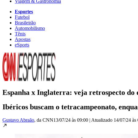
Viagem & Gastronomia
Esportes
Futebol
Brasileirão
Automobilismo
Tênis
Apostas
eSports
Espanha x Inglaterra: veja retrospecto do 
Ibéricos buscam o tetracampeonato, enqua
Gustavo Abraão
, da CNN
13/07/24 às 09:00
|
Atualizado
14/07/24 às