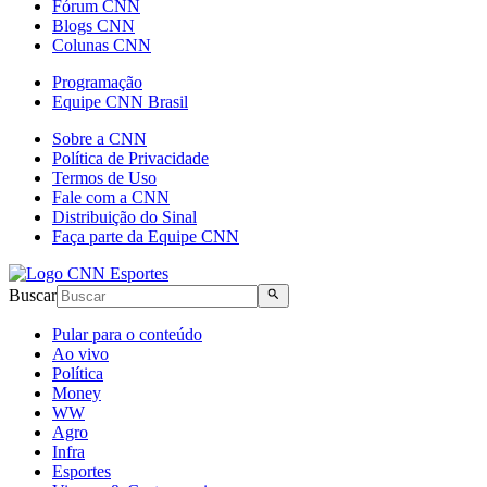
Fórum CNN
Blogs CNN
Colunas CNN
Programação
Equipe CNN Brasil
Sobre a CNN
Política de Privacidade
Termos de Uso
Fale com a CNN
Distribuição do Sinal
Faça parte da Equipe CNN
Buscar
Pular para o conteúdo
Ao vivo
Política
Money
WW
Agro
Infra
Esportes