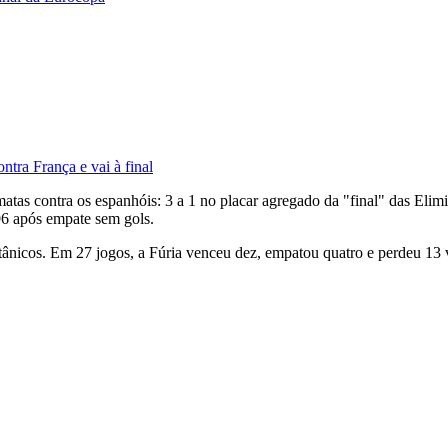
tra França e vai à final
as contra os espanhóis: 3 a 1 no placar agregado da "final" das Elimin
996 após empate sem gols.
itânicos. Em 27 jogos, a Fúria venceu dez, empatou quatro e perdeu 13