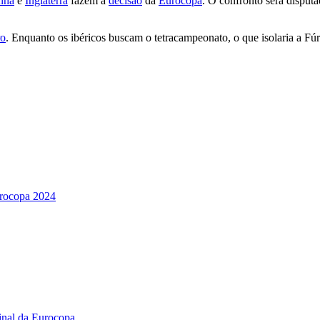
nha
e
Inglaterra
fazem a
decisão
da
Eurocopa
. O confronto será disput
ro
. Enquanto os ibéricos buscam o tetracampeonato, o que isolaria a Fú
Eurocopa 2024
final da Eurocopa