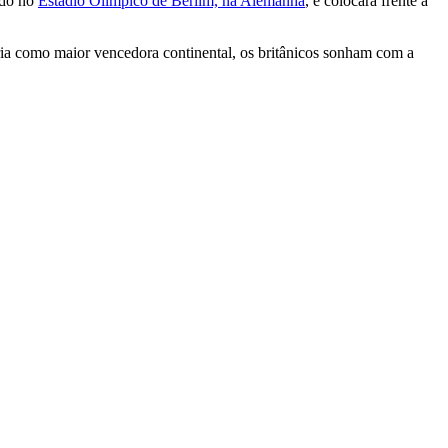
ado no
Estádio Olímpico de Berlim, na Alemanha
, e colocará frente a
ria como maior vencedora continental, os britânicos sonham com a