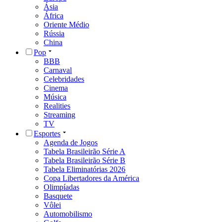
Ásia
África
Oriente Médio
Rússia
China
Pop
BBB
Carnaval
Celebridades
Cinema
Música
Realities
Streaming
TV
Esportes
Agenda de Jogos
Tabela Brasileirão Série A
Tabela Brasileirão Série B
Tabela Eliminatórias 2026
Copa Libertadores da América
Olimpíadas
Basquete
Vôlei
Automobilismo