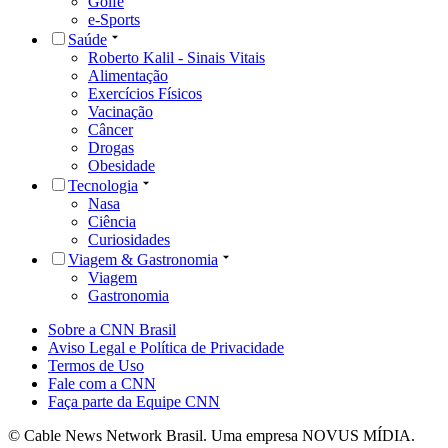
Golfe
e-Sports
Saúde
Roberto Kalil - Sinais Vitais
Alimentação
Exercícios Físicos
Vacinação
Câncer
Drogas
Obesidade
Tecnologia
Nasa
Ciência
Curiosidades
Viagem & Gastronomia
Viagem
Gastronomia
Sobre a CNN Brasil
Aviso Legal e Política de Privacidade
Termos de Uso
Fale com a CNN
Faça parte da Equipe CNN
© Cable News Network Brasil. Uma empresa NOVUS MÍDIA.