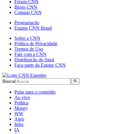
Fórum CNN
Blogs CNN
Colunas CNN
Programação
Equipe CNN Brasil
Sobre a CNN
Política de Privacidade
Termos de Uso
Fale com a CNN
Distribuição do Sinal
Faça parte da Equipe CNN
Buscar
Pular para o conteúdo
Ao vivo
Política
Money
WW
Agro
Infra
IA