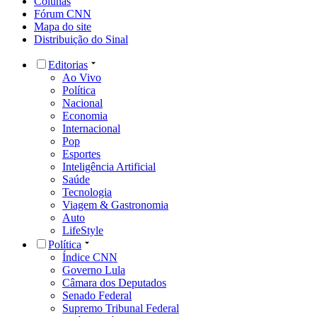
Colunas
Fórum CNN
Mapa do site
Distribuição do Sinal
Editorias
Ao Vivo
Política
Nacional
Economia
Internacional
Pop
Esportes
Inteligência Artificial
Saúde
Tecnologia
Viagem & Gastronomia
Auto
LifeStyle
Política
Índice CNN
Governo Lula
Câmara dos Deputados
Senado Federal
Supremo Tribunal Federal