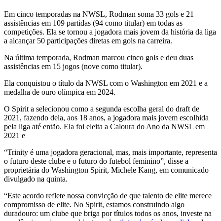
Em cinco temporadas na NWSL, Rodman soma 33 gols e 21
assistências em 109 partidas (94 como titular) em todas as
competições. Ela se tornou a jogadora mais jovem da história da liga
a alcançar 50 participações diretas em gols na carreira.
Na última temporada, Rodman marcou cinco gols e deu duas
assistências em 15 jogos (nove como titular).
Ela conquistou o título da NWSL com o Washington em 2021 e a
medalha de ouro olímpica em 2024.
O Spirit a selecionou como a segunda escolha geral do draft de
2021, fazendo dela, aos 18 anos, a jogadora mais jovem escolhida
pela liga até então. Ela foi eleita a Caloura do Ano da NWSL em
2021 e
“Trinity é uma jogadora geracional, mas, mais importante, representa
o futuro deste clube e o futuro do futebol feminino”, disse a
proprietária do Washington Spirit, Michele Kang, em comunicado
divulgado na quinta.
“Este acordo reflete nossa convicção de que talento de elite merece
compromisso de elite. No Spirit, estamos construindo algo
duradouro: um clube que briga por títulos todos os anos, investe na