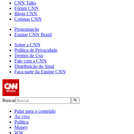
CNN Talks
Fórum CNN
Blogs CNN
Colunas CNN
Programação
Equipe CNN Brasil
Sobre a CNN
Política de Privacidade
Termos de Uso
Fale com a CNN
Distribuição do Sinal
Faça parte da Equipe CNN
Buscar
Pular para o conteúdo
Ao vivo
Política
Money
WW