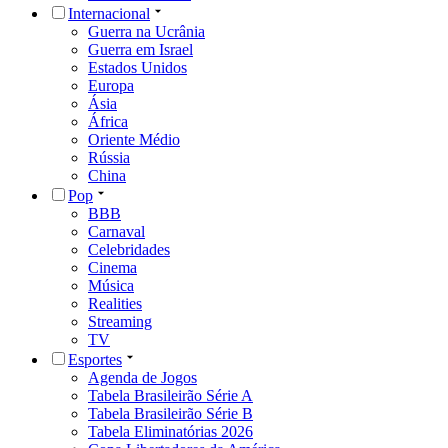
Internacional
Guerra na Ucrânia
Guerra em Israel
Estados Unidos
Europa
Ásia
África
Oriente Médio
Rússia
China
Pop
BBB
Carnaval
Celebridades
Cinema
Música
Realities
Streaming
TV
Esportes
Agenda de Jogos
Tabela Brasileirão Série A
Tabela Brasileirão Série B
Tabela Eliminatórias 2026