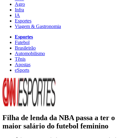
Agro
Infra
IA
Esportes
Viagem & Gastronomia
Esportes
Futebol
Brasileirão
Automobilismo
Tênis
Apostas
eSports
Filha de lenda da NBA passa a ter o
maior salário do futebol feminino