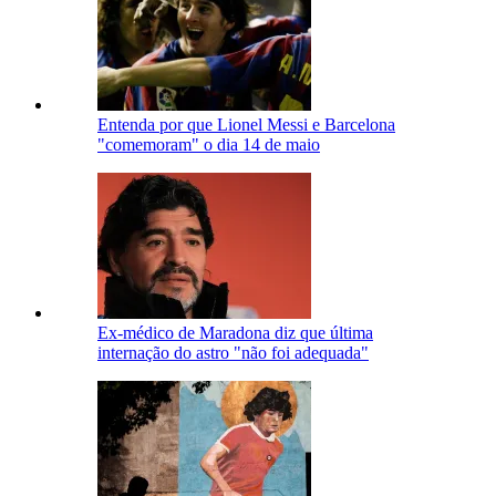
Entenda por que Lionel Messi e Barcelona
"comemoram" o dia 14 de maio
Ex-médico de Maradona diz que última
internação do astro "não foi adequada"