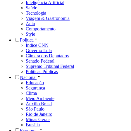
Inteligência Artificial
Saúde
Tecnologia
Viagem & Gastronomia
Auto
Comportamento
Style
Política
Índice CNN
Governo Lula
Câmara dos Deputados
Senado Federal
Supremo Tribunal Federal
Políticas Públicas
Nacional
Educação
Segurança
Clima
Meio Ambiente
Auxílio Brasil
São Paulo
Rio de Janeiro
Minas Gerais
Brasília
Economia