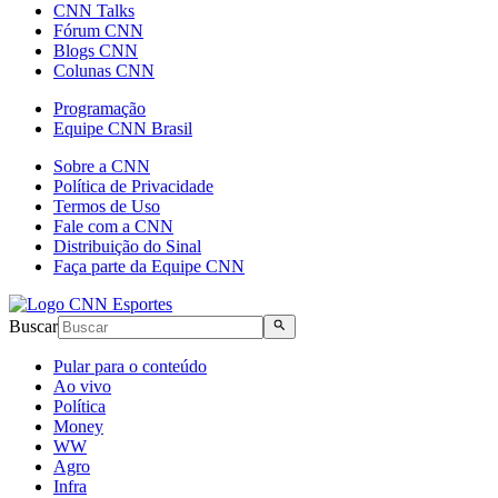
CNN Talks
Fórum CNN
Blogs CNN
Colunas CNN
Programação
Equipe CNN Brasil
Sobre a CNN
Política de Privacidade
Termos de Uso
Fale com a CNN
Distribuição do Sinal
Faça parte da Equipe CNN
Buscar
Pular para o conteúdo
Ao vivo
Política
Money
WW
Agro
Infra