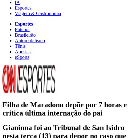
IA
Esportes
Viagem & Gastronomia
Esportes
Futebol
Brasileirão
Automobilismo
Tênis
Apostas
eSports
Filha de Maradona depõe por 7 horas e
critica última internação do pai
Gianinna foi ao Tribunal de San Isidro
nesta terça (13) para depor no caso que