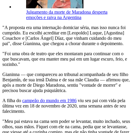
Julgamento da morte de Maradona desperta
emoções e raiva na Argentina
"A proposta era uma internação domiciar séria, mas isso nunca foi
cumprido. Eu escolhi acreditar em [Leopoldo] Luque, [Agustina]
Cosachov e [Carlos Ángel] Díaz, que vinham cuidando do meu
pai", disse Gianinna, que chegou a chorar durante o depoimento.
"Foi uma obra de teatro que eles montaram para continuar com o
que buscavam, que era manter meu pai em um lugar escuro, feio, e
sozinho."
Gianinna — que compareceu ao tribunal acompanhada de seu filho
Benjamín, de sua irmã Dalma e de sua mãe Claudia — afirmou que,
após a morte de Diego Maradona, sentiu "vontade de morrer" e
precisou buscar ajuda psiquiátrica.
A filha do
campeão do mundo em 1986
viu seu pai com vida pela
última vez em 18 de novembro de 2020, uma semana antes de seu
falecimento.
"Meu pai estava na cama sem poder se levantar, muito inchado, seus
olhos, suas mãos. Fiquei com ele na cama, pedia que se levantasse,
que viesse até a cozinha comigo, mas ele não tinha vontade de fazer