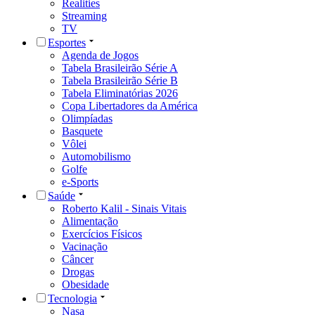
Realities
Streaming
TV
Esportes
Agenda de Jogos
Tabela Brasileirão Série A
Tabela Brasileirão Série B
Tabela Eliminatórias 2026
Copa Libertadores da América
Olimpíadas
Basquete
Vôlei
Automobilismo
Golfe
e-Sports
Saúde
Roberto Kalil - Sinais Vitais
Alimentação
Exercícios Físicos
Vacinação
Câncer
Drogas
Obesidade
Tecnologia
Nasa