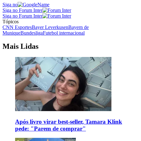
Siga no
Siga no Forum Inter
Siga no Forum Inter
Tópicos
CNN Esportes
Bayer Leverkusen
Bayern de
Munique
Bundesliga
Futebol internacional
Mais Lidas
Após livro virar best-seller, Tamara Klink
pede: "Parem de comprar"