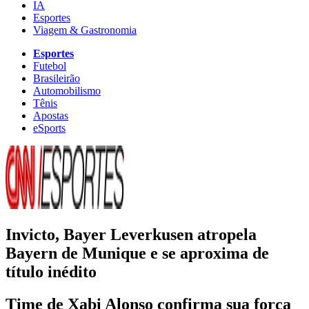
IA
Esportes
Viagem & Gastronomia
Esportes
Futebol
Brasileirão
Automobilismo
Tênis
Apostas
eSports
Invicto, Bayer Leverkusen atropela
Bayern de Munique e se aproxima de
título inédito
Time de Xabi Alonso confirma sua força