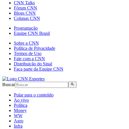
CNN Talks
Fórum CNN
Blogs CNN
Colunas CNN
Programação
Equipe CNN Brasil
Sobre a CNN
Política de Privacidade
Termos de Uso
Fale com a CNN
Distribuição do Sinal
Faça parte da Equipe CNN
Buscar
Pular para o conteúdo
Ao vivo
Política
Money
WW
Agro
Infra