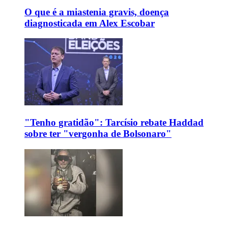
O que é a miastenia gravis, doença
diagnosticada em Alex Escobar
"Tenho gratidão": Tarcísio rebate Haddad
sobre ter "vergonha de Bolsonaro"