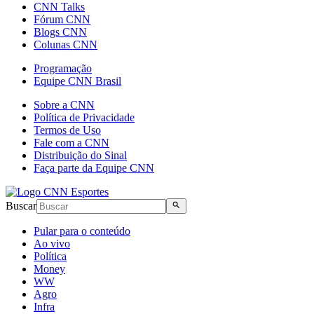
CNN Talks
Fórum CNN
Blogs CNN
Colunas CNN
Programação
Equipe CNN Brasil
Sobre a CNN
Política de Privacidade
Termos de Uso
Fale com a CNN
Distribuição do Sinal
Faça parte da Equipe CNN
Buscar
Pular para o conteúdo
Ao vivo
Política
Money
WW
Agro
Infra