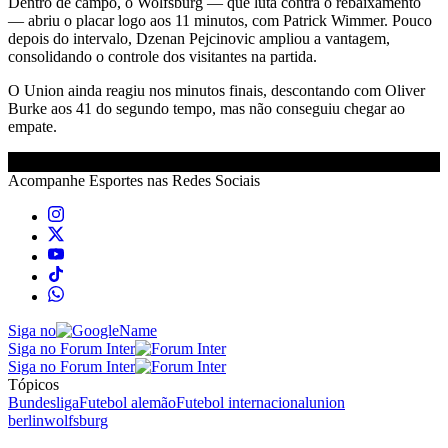
Dentro de campo, o Wolfsburg — que luta contra o rebaixamento
— abriu o placar logo aos 11 minutos, com Patrick Wimmer. Pouco
depois do intervalo, Dzenan Pejcinovic ampliou a vantagem,
consolidando o controle dos visitantes na partida.
O Union ainda reagiu nos minutos finais, descontando com Oliver
Burke aos 41 do segundo tempo, mas não conseguiu chegar ao
empate.
Acompanhe
Esportes
nas Redes Sociais
Siga no
Siga no Forum Inter
Siga no Forum Inter
Tópicos
Bundesliga
Futebol alemão
Futebol internacional
union
berlin
wolfsburg