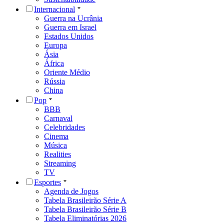
Internacional
Guerra na Ucrânia
Guerra em Israel
Estados Unidos
Europa
Ásia
África
Oriente Médio
Rússia
China
Pop
BBB
Carnaval
Celebridades
Cinema
Música
Realities
Streaming
TV
Esportes
Agenda de Jogos
Tabela Brasileirão Série A
Tabela Brasileirão Série B
Tabela Eliminatórias 2026