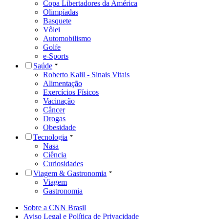
Copa Libertadores da América
Olimpíadas
Basquete
Vôlei
Automobilismo
Golfe
e-Sports
Saúde
Roberto Kalil - Sinais Vitais
Alimentação
Exercícios Físicos
Vacinação
Câncer
Drogas
Obesidade
Tecnologia
Nasa
Ciência
Curiosidades
Viagem & Gastronomia
Viagem
Gastronomia
Sobre a CNN Brasil
Aviso Legal e Política de Privacidade