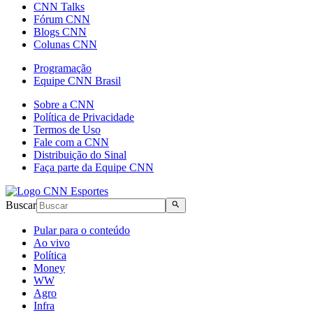
CNN Talks
Fórum CNN
Blogs CNN
Colunas CNN
Programação
Equipe CNN Brasil
Sobre a CNN
Política de Privacidade
Termos de Uso
Fale com a CNN
Distribuição do Sinal
Faça parte da Equipe CNN
Buscar
Pular para o conteúdo
Ao vivo
Política
Money
WW
Agro
Infra