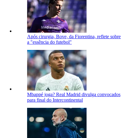
Após cirurgia, Bove, da Fiorentina, reflete sobre
a "essência do futebol"
Mbappé joga? Real Madrid divulga convocados
para final do Intercontinental