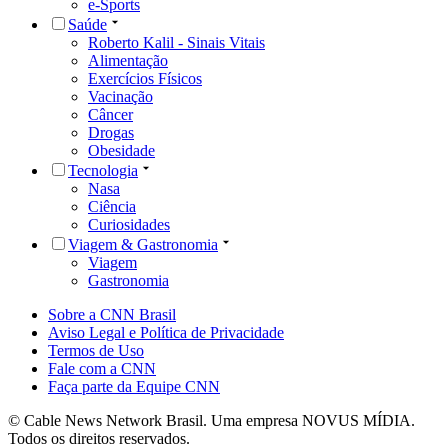
e-Sports
Saúde
Roberto Kalil - Sinais Vitais
Alimentação
Exercícios Físicos
Vacinação
Câncer
Drogas
Obesidade
Tecnologia
Nasa
Ciência
Curiosidades
Viagem & Gastronomia
Viagem
Gastronomia
Sobre a CNN Brasil
Aviso Legal e Política de Privacidade
Termos de Uso
Fale com a CNN
Faça parte da Equipe CNN
© Cable News Network Brasil. Uma empresa NOVUS MÍDIA.
Todos os direitos reservados.