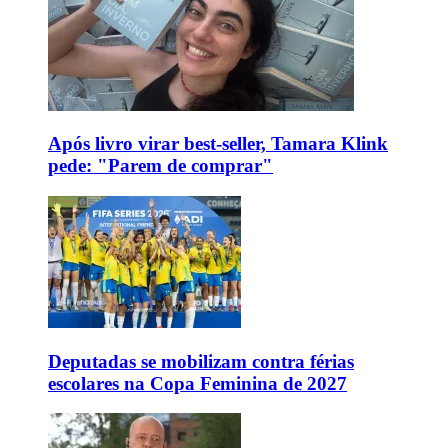
Após livro virar best-seller, Tamara Klink
pede: "Parem de comprar"
Deputadas se mobilizam contra férias
escolares na Copa Feminina de 2027