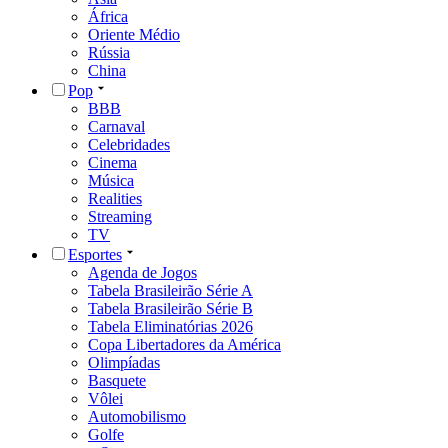
África
Oriente Médio
Rússia
China
Pop
BBB
Carnaval
Celebridades
Cinema
Música
Realities
Streaming
TV
Esportes
Agenda de Jogos
Tabela Brasileirão Série A
Tabela Brasileirão Série B
Tabela Eliminatórias 2026
Copa Libertadores da América
Olimpíadas
Basquete
Vôlei
Automobilismo
Golfe