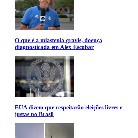
O que é a miastenia gravis, doença
diagnosticada em Alex Escobar
EUA dizem que respeitarão eleições livres e
justas no Brasil