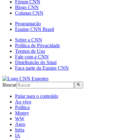
Fórum CNN
Blogs CNN
Colunas CNN
Programação
Equipe CNN Brasil
Sobre a CNN
Política de Privacidade
Termos de Uso
Fale com a CNN
Distribuição do Sinal
Faça parte da Equipe CNN
Buscar
Pular para o conteúdo
Ao vivo
Política
Money
WW
Agro
Infra
IA