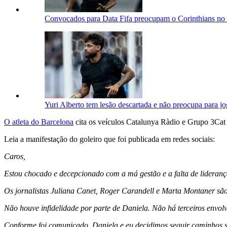
Convocados para Data Fifa preocupam o Corinthians no 
Yuri Alberto tem lesão descartada e não preocupa para j
O atleta do Barcelona
cita os veículos Catalunya Ràdio e Grupo 3Cat 
Leia a manifestação do goleiro que foi publicada em redes sociais:
Caros,
Estou chocado e decepcionado com a má gestão e a falta de liderança
Os jornalistas Juliana Canet, Roger Carandell e Marta Montaner são
Não houve infidelidade por parte de Daniela. Não há terceiros envolvi
Conforme foi comunicado, Daniela e eu decidimos seguir caminhos 