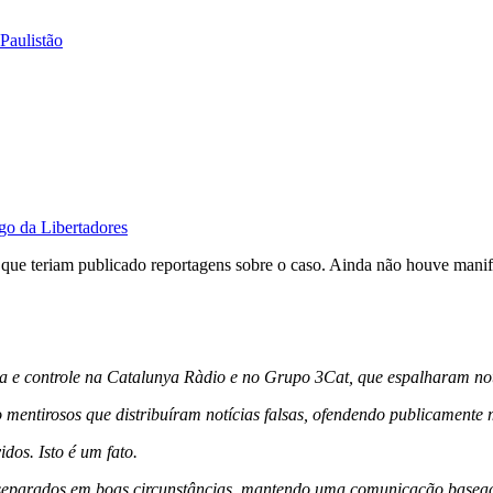
Paulistão
ogo da Libertadores
que teriam publicado reportagens sobre o caso. Ainda não houve manife
 e controle na Catalunya Ràdio e no Grupo 3Cat, que espalharam notíc
 mentirosos que distribuíram notícias falsas, ofendendo publicamente
dos. Isto é um fato.
separados em boas circunstâncias, mantendo uma comunicação basead