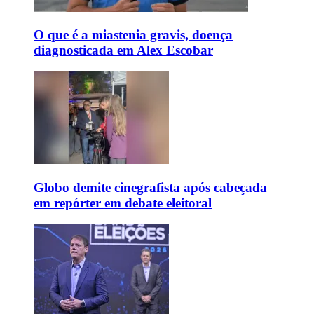
O que é a miastenia gravis, doença
diagnosticada em Alex Escobar
Globo demite cinegrafista após cabeçada
em repórter em debate eleitoral