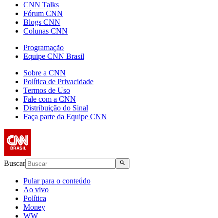
CNN Talks
Fórum CNN
Blogs CNN
Colunas CNN
Programação
Equipe CNN Brasil
Sobre a CNN
Política de Privacidade
Termos de Uso
Fale com a CNN
Distribuição do Sinal
Faça parte da Equipe CNN
Buscar
Pular para o conteúdo
Ao vivo
Política
Money
WW