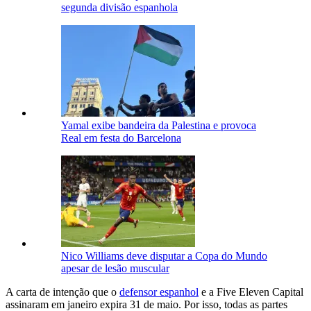
segunda divisão espanhola
Yamal exibe bandeira da Palestina e provoca
Real em festa do Barcelona
Nico Williams deve disputar a Copa do Mundo
apesar de lesão muscular
A carta de intenção que o
defensor espanhol
e a Five Eleven Capital
assinaram em janeiro expira 31 de maio.
Por isso, todas as partes