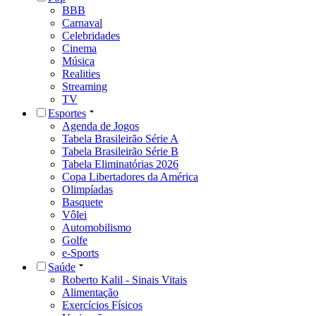
BBB
Carnaval
Celebridades
Cinema
Música
Realities
Streaming
TV
Esportes
Agenda de Jogos
Tabela Brasileirão Série A
Tabela Brasileirão Série B
Tabela Eliminatórias 2026
Copa Libertadores da América
Olimpíadas
Basquete
Vôlei
Automobilismo
Golfe
e-Sports
Saúde
Roberto Kalil - Sinais Vitais
Alimentação
Exercícios Físicos