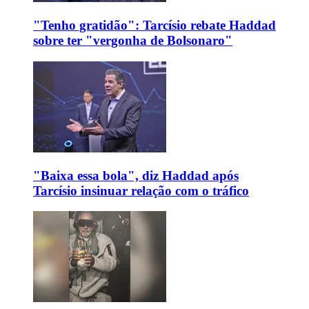
"Tenho gratidão": Tarcísio rebate Haddad
sobre ter "vergonha de Bolsonaro"
"Baixa essa bola", diz Haddad após
Tarcísio insinuar relação com o tráfico