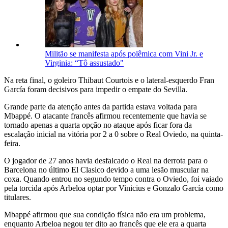
Militão se manifesta após polêmica com Vini Jr. e
Virginia: “Tô assustado"
Na reta final, o goleiro Thibaut Courtois e o lateral-esquerdo Fran
García foram decisivos para impedir o empate do Sevilla.
Grande parte da atenção antes da partida estava voltada para
Mbappé. O atacante francês afirmou recentemente que havia se
tornado apenas a quarta opção no ataque após ficar fora da
escalação inicial na vitória por 2 a 0 sobre o Real Oviedo, na quinta-
feira.
O jogador de 27 anos havia desfalcado o Real na derrota para o
Barcelona no último El Clasico devido a uma lesão muscular na
coxa. Quando entrou no segundo tempo contra o Oviedo, foi vaiado
pela torcida após Arbeloa optar por Vinicius e Gonzalo García como
titulares.
Mbappé afirmou que sua condição física não era um problema,
enquanto Arbeloa negou ter dito ao francês que ele era a quarta