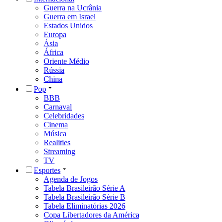
Guerra na Ucrânia
Guerra em Israel
Estados Unidos
Europa
Ásia
África
Oriente Médio
Rússia
China
Pop
BBB
Carnaval
Celebridades
Cinema
Música
Realities
Streaming
TV
Esportes
Agenda de Jogos
Tabela Brasileirão Série A
Tabela Brasileirão Série B
Tabela Eliminatórias 2026
Copa Libertadores da América