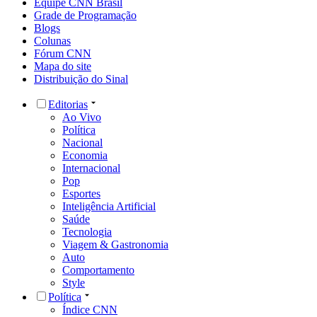
Equipe CNN Brasil
Grade de Programação
Blogs
Colunas
Fórum CNN
Mapa do site
Distribuição do Sinal
Editorias
Ao Vivo
Política
Nacional
Economia
Internacional
Pop
Esportes
Inteligência Artificial
Saúde
Tecnologia
Viagem & Gastronomia
Auto
Comportamento
Style
Política
Índice CNN