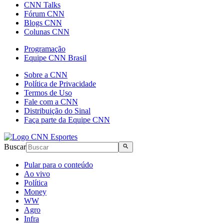
CNN Talks
Fórum CNN
Blogs CNN
Colunas CNN
Programação
Equipe CNN Brasil
Sobre a CNN
Política de Privacidade
Termos de Uso
Fale com a CNN
Distribuição do Sinal
Faça parte da Equipe CNN
Buscar
Pular para o conteúdo
Ao vivo
Política
Money
WW
Agro
Infra