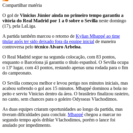
Compartilhar matéria
O gol de
Vinicius Júnior ainda no primeiro tempo garantiu a
vitória do Real Madrid por 1 a 0 sobre o Sevilla
neste domingo
(17), pela LaLiga.
A partida também marcou o retorno de
Kylian Mbappé ao time
titular após ter sido deixado fora da equipe inicial
de maneira
controversa pelo
técnico Alvaro Arbeloa
.
O Real Madrid segue na segunda colocação, com 83 pontos,
enquanto o Barcelona já garantiu o título espanhol. O Sevilla ocupa
o 13º lugar, com 43 pontos, restando apenas uma rodada para o fim
do campeonato.
O Sevilla começou melhor e levou perigo nos minutos iniciais, mas
acabou sofrendo o gol aos 15 minutos. Mbappé dominou a bola no
peito e serviu Vinicius dentro da área. O brasileiro finalizou rasteiro,
no canto, sem chances para o goleiro Odysseas Vlachodimos.
As duas equipes criaram oportunidades ao longo da partida, mas
tiveram dificuldades para concluir.
Mbappé
chegou a marcar no
segundo tempo após driblar Vlachodimos, porém o lance foi
anulado por impedimento.