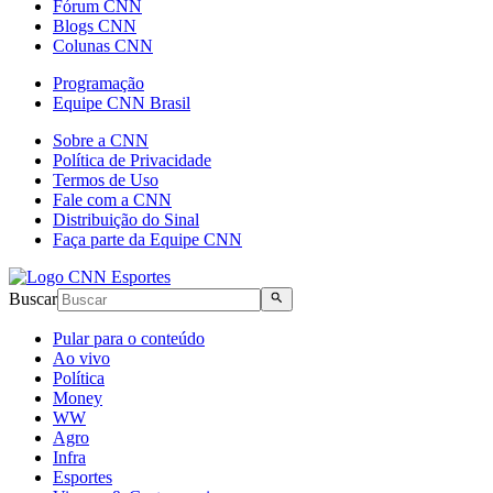
Fórum CNN
Blogs CNN
Colunas CNN
Programação
Equipe CNN Brasil
Sobre a CNN
Política de Privacidade
Termos de Uso
Fale com a CNN
Distribuição do Sinal
Faça parte da Equipe CNN
Buscar
Pular para o conteúdo
Ao vivo
Política
Money
WW
Agro
Infra
Esportes