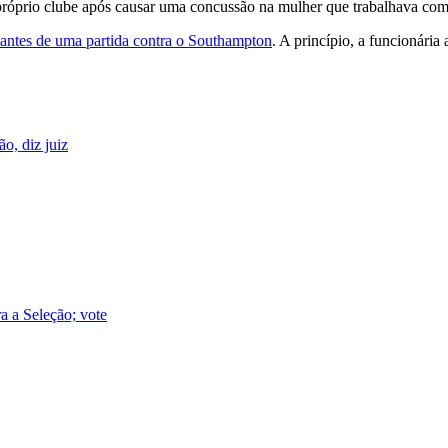
o próprio clube após causar uma concussão na mulher que trabalhava c
antes de uma partida contra o Southampton
. A princípio, a funcionári
o, diz juiz
a a Seleção; vote