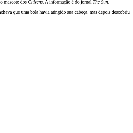
omo mascote dos
Citizens
. A informação é do jornal
The Sun
.
a achava que uma bola havia atingido sua cabeça, mas depois descobriu