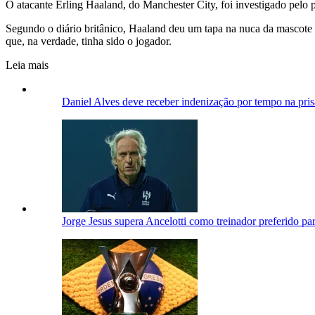
O atacante Erling Haaland, do Manchester City, foi investigado pel
Segundo o diário britânico, Haaland deu um tapa na nuca da mascote
que, na verdade, tinha sido o jogador.
Leia mais
Daniel Alves deve receber indenização por tempo na prisã
Jorge Jesus supera Ancelotti como treinador preferido par