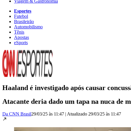
Viagem & Gastronomia
Esportes
Futebol
Brasileirão
Automobilismo
Tênis
Apostas
eSports
Haaland é investigado após causar concus
Atacante deria dado um tapa na nuca de m
Da CNN Brasil
29/03/25 às 11:47
|
Atualizado
29/03/25 às 11:47