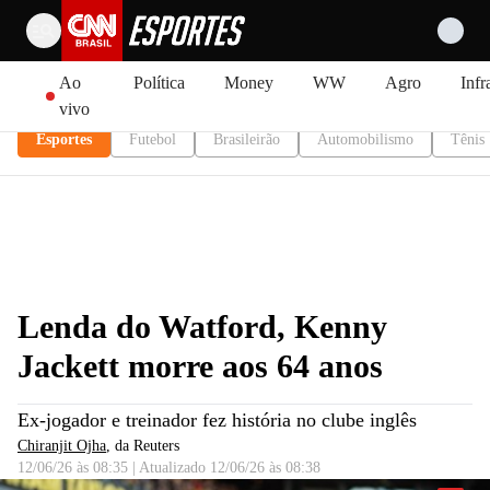
Pular para o conteúdo
Ao
Política
Money
WW
Agro
Infr
vivo
Esportes
Futebol
Brasileirão
Automobilismo
Tênis
Lenda do Watford, Kenny
Jackett morre aos 64 anos
Ex-jogador e treinador fez história no clube inglês
Chiranjit Ojha
, da Reuters
12/06/26 às 08:35
|
Atualizado
12/06/26 às 08:38