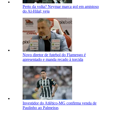
Perto da volta? Neymar marca gol em amistoso
do Al-Hilal; veja
Novo diretor de futebol do Flamengo é
apresentado e manda recado à torcida
Investidor do Atlético-MG confirma venda de
Paulinho ao Palmeiras