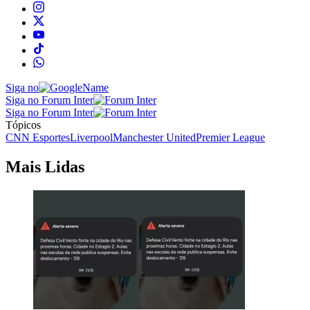
Siga no
Siga no Forum Inter
Siga no Forum Inter
Tópicos
CNN Esportes
Liverpool
Manchester United
Premier League
Mais Lidas