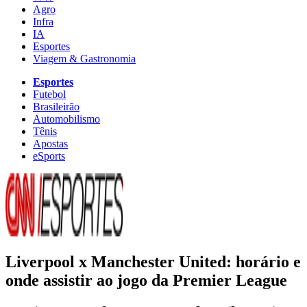
Agro
Infra
IA
Esportes
Viagem & Gastronomia
Esportes
Futebol
Brasileirão
Automobilismo
Tênis
Apostas
eSports
Liverpool x Manchester United: horário e
onde assistir ao jogo da Premier League