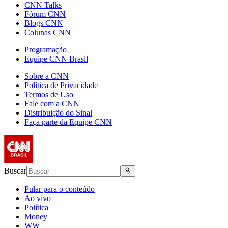
CNN Talks
Fórum CNN
Blogs CNN
Colunas CNN
Programação
Equipe CNN Brasil
Sobre a CNN
Política de Privacidade
Termos de Uso
Fale com a CNN
Distribuição do Sinal
Faça parte da Equipe CNN
Buscar
Pular para o conteúdo
Ao vivo
Política
Money
WW