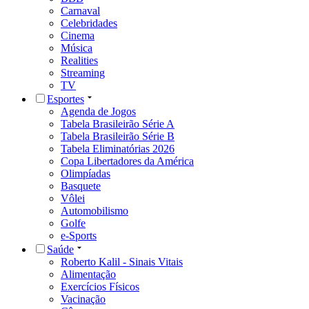
Carnaval
Celebridades
Cinema
Música
Realities
Streaming
TV
Esportes
Agenda de Jogos
Tabela Brasileirão Série A
Tabela Brasileirão Série B
Tabela Eliminatórias 2026
Copa Libertadores da América
Olimpíadas
Basquete
Vôlei
Automobilismo
Golfe
e-Sports
Saúde
Roberto Kalil - Sinais Vitais
Alimentação
Exercícios Físicos
Vacinação