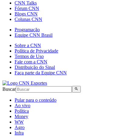
CNN Talks
Fórum CNN
Blogs CNN
Colunas CNN
Programação
Equipe CNN Brasil
Sobre a CNN
Política de Privacidade
Termos de Uso
Fale com a CNN
Distribuição do Sinal
Faça parte da Equipe CNN
Buscar
Pular para o conteúdo
Ao vivo
Política
Money
WW
Agro
Infra