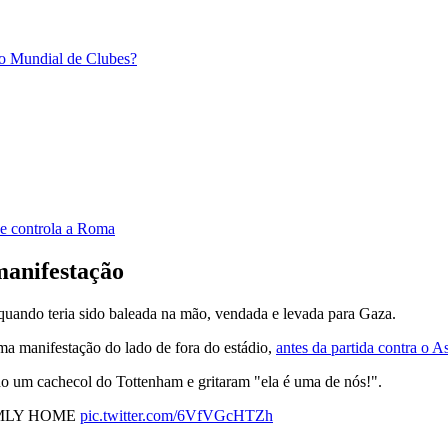
ao Mundial de Clubes?
ue controla a Roma
manifestação
 quando teria sido baleada na mão, vendada e levada para Gaza.
a manifestação do lado de fora do estádio,
antes da partida contra o A
do um cachecol do Tottenham e gritaram "ela é uma de nós!".
 EMLY HOME
pic.twitter.com/6VfVGcHTZh