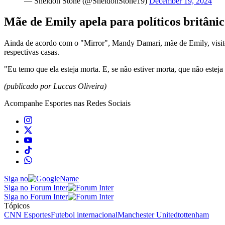
— Sheldon Stone (@SheldonStone19)
December 19, 2024
Mãe de Emily apela para políticos britânic
Ainda de acordo com o "Mirror", Mandy Damari, mãe de Emily, visitou 
respectivas casas.
"Eu temo que ela esteja morta. E, se não estiver morta, que não este
(publicado por Luccas Oliveira)
Acompanhe
Esportes
nas Redes Sociais
Siga no
Siga no Forum Inter
Siga no Forum Inter
Tópicos
CNN Esportes
Futebol internacional
Manchester United
tottenham