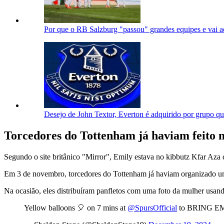
Por que o RB Salzburg "passou" grandes equipes e vai 
Desejo de John Textor, Everton é adquirido por grupo q
Torcedores do Tottenham já haviam feito 
Segundo o site britânico "Mirror", Emily estava no kibbutz Kfar Aza
Em 3 de novembro, torcedores do Tottenham já haviam organizado um
Na ocasião, eles distribuíram panfletos com uma foto da mulher usan
Yellow balloons 🎈 on 7 mins at ⁦
@SpursOfficial
⁩ to BRING