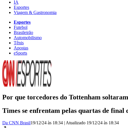
IA
Esportes
Viagem & Gastronomia
Esportes
Futebol
Brasileirão
Automobilismo
Tênis
Apostas
eSports
Por que torcedores do Tottenham soltaram
Times se enfrentam pelas quartas de final
Da CNN Brasil
19/12/24 às 18:34
|
Atualizado
19/12/24 às 18:34