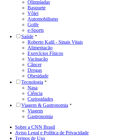
Olimpíadas
Basquete
Vôlei
Automobilismo
Golfe
e-Sports
Saúde
Roberto Kalil - Sinais Vitais
Alimentação
Exercícios Físicos
Vacinação
Câncer
Drogas
Obesidade
Tecnologia
Nasa
Ciência
Curiosidades
Viagem & Gastronomia
Viagem
Gastronomia
Sobre a CNN Brasil
Aviso Legal e Política de Privacidade
Termos de Uso