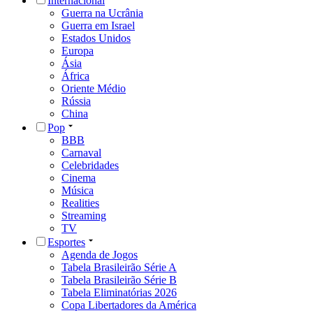
Internacional
Guerra na Ucrânia
Guerra em Israel
Estados Unidos
Europa
Ásia
África
Oriente Médio
Rússia
China
Pop
BBB
Carnaval
Celebridades
Cinema
Música
Realities
Streaming
TV
Esportes
Agenda de Jogos
Tabela Brasileirão Série A
Tabela Brasileirão Série B
Tabela Eliminatórias 2026
Copa Libertadores da América