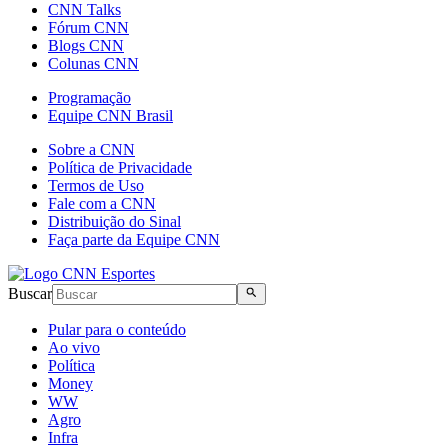
CNN Talks
Fórum CNN
Blogs CNN
Colunas CNN
Programação
Equipe CNN Brasil
Sobre a CNN
Política de Privacidade
Termos de Uso
Fale com a CNN
Distribuição do Sinal
Faça parte da Equipe CNN
Buscar
Pular para o conteúdo
Ao vivo
Política
Money
WW
Agro
Infra