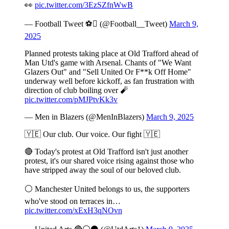
👀
pic.twitter.com/3EzSZfnWwB
— Football Tweet ⚽ (@Football__Tweet)
March 9,
2025
Planned protests taking place at Old Trafford ahead of
Man Utd's game with Arsenal. Chants of "We Want
Glazers Out" and "Sell United Or F**k Off Home"
underway well before kickoff, as fan frustration with
direction of club boiling over 🧨
pic.twitter.com/pMJPtvKk3v
— Men in Blazers (@MenInBlazers)
March 9, 2025
🇾🇪 Our club. Our voice. Our fight 🇾🇪
🔴 Today's protest at Old Trafford isn't just another
protest, it's our shared voice rising against those who
have stripped away the soul of our beloved club.
⚪️ Manchester United belongs to us, the supporters
who've stood on terraces in…
pic.twitter.com/xExH3qNOvn