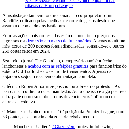
Real Sociedad e Manchester United empatam nas
oitavas da Europa League
A insatisfação também foi direcionada ao co-proprietário Jim
Ratcliffe, criticado pelas medidas de corte de gastos desde que
assumiu o comando dos bastidores.
Entre as ações mais contestadas estão o aumento no preço dos
ingressos e a
demissão em massa de funcionários
. Apenas no último
mês, cerca de 200 pessoas foram dispensadas, somando-se a outros
250 cortes feitos em 2024.
Segundo o jornal The Guardian, o empresário também fechou
lanchonetes e
acabou com as refeições gratuitas
para funcionários do
estádio Old Trafford e do centro de treinamentos. Apenas os
jogadores seguem recebendo alimentação completa.
O técnico Ruben Amorim se posicionou a favor do protesto. “As
pessoas têm o direito de se manifestar. Acho que isso é algo positivo
e faz parte do nosso clube. Todos devem ter voz”, afirmou em
entrevista coletiva.
O Manchester United ocupa a 16ª posição da Premier League, com
33 pontos, e se aproxima da zona de rebaixamento.
Manchester United’s
#GlazersOut
protest in full swing.