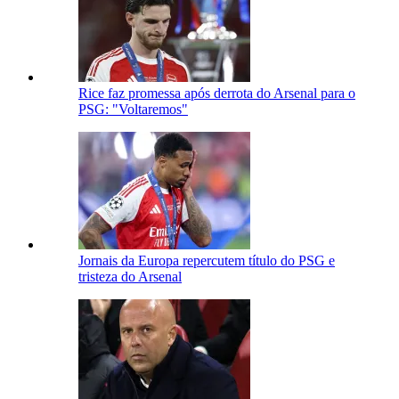
Rice faz promessa após derrota do Arsenal para o
PSG: "Voltaremos"
Jornais da Europa repercutem título do PSG e
tristeza do Arsenal