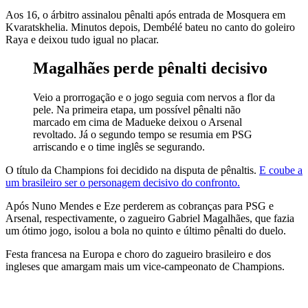
Aos 16, o árbitro assinalou pênalti após entrada de Mosquera em
Kvaratskhelia. Minutos depois, Dembélé bateu no canto do goleiro
Raya e deixou tudo igual no placar.
Magalhães perde pênalti decisivo
Veio a prorrogação e o jogo seguia com nervos a flor da
pele. Na primeira etapa, um possível pênalti não
marcado em cima de Madueke deixou o Arsenal
revoltado. Já o segundo tempo se resumia em PSG
arriscando e o time inglês se segurando.
O título da Champions foi decidido na disputa de pênaltis.
E coube a
um brasileiro ser o personagem decisivo do confronto.
Após Nuno Mendes e Eze perderem as cobranças para PSG e
Arsenal, respectivamente, o zagueiro Gabriel Magalhães, que fazia
um ótimo jogo, isolou a bola no quinto e último pênalti do duelo.
Festa francesa na Europa e choro do zagueiro brasileiro e dos
ingleses que amargam mais um vice-campeonato de Champions.