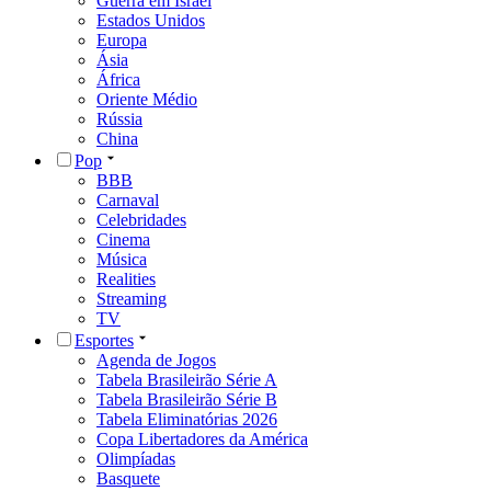
Guerra em Israel
Estados Unidos
Europa
Ásia
África
Oriente Médio
Rússia
China
Pop
BBB
Carnaval
Celebridades
Cinema
Música
Realities
Streaming
TV
Esportes
Agenda de Jogos
Tabela Brasileirão Série A
Tabela Brasileirão Série B
Tabela Eliminatórias 2026
Copa Libertadores da América
Olimpíadas
Basquete