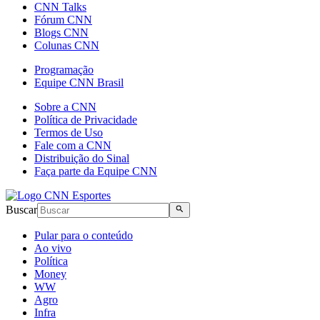
CNN Talks
Fórum CNN
Blogs CNN
Colunas CNN
Programação
Equipe CNN Brasil
Sobre a CNN
Política de Privacidade
Termos de Uso
Fale com a CNN
Distribuição do Sinal
Faça parte da Equipe CNN
Buscar
Pular para o conteúdo
Ao vivo
Política
Money
WW
Agro
Infra