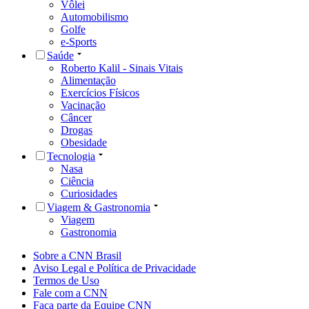
Vôlei
Automobilismo
Golfe
e-Sports
Saúde
Roberto Kalil - Sinais Vitais
Alimentação
Exercícios Físicos
Vacinação
Câncer
Drogas
Obesidade
Tecnologia
Nasa
Ciência
Curiosidades
Viagem & Gastronomia
Viagem
Gastronomia
Sobre a CNN Brasil
Aviso Legal e Política de Privacidade
Termos de Uso
Fale com a CNN
Faça parte da Equipe CNN