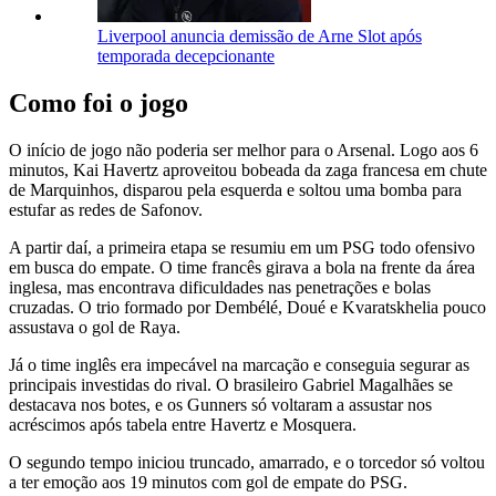
Liverpool anuncia demissão de Arne Slot após
temporada decepcionante
Como foi o jogo
O início de jogo não poderia ser melhor para o Arsenal. Logo aos 6
minutos, Kai Havertz aproveitou bobeada da zaga francesa em chute
de Marquinhos, disparou pela esquerda e soltou uma bomba para
estufar as redes de Safonov.
A partir daí, a primeira etapa se resumiu em um PSG todo ofensivo
em busca do empate. O time francês girava a bola na frente da área
inglesa, mas encontrava dificuldades nas penetrações e bolas
cruzadas. O trio formado por Dembélé, Doué e Kvaratskhelia pouco
assustava o gol de Raya.
Já o time inglês era impecável na marcação e conseguia segurar as
principais investidas do rival. O brasileiro Gabriel Magalhães se
destacava nos botes, e os Gunners só voltaram a assustar nos
acréscimos após tabela entre Havertz e Mosquera.
O segundo tempo iniciou truncado, amarrado, e o torcedor só voltou
a ter emoção aos 19 minutos com gol de empate do PSG.