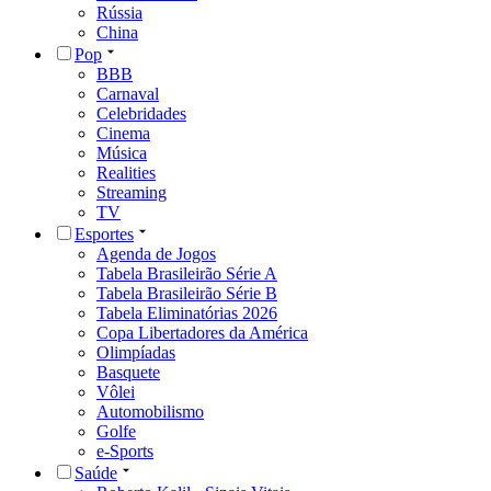
Rússia
China
Pop
BBB
Carnaval
Celebridades
Cinema
Música
Realities
Streaming
TV
Esportes
Agenda de Jogos
Tabela Brasileirão Série A
Tabela Brasileirão Série B
Tabela Eliminatórias 2026
Copa Libertadores da América
Olimpíadas
Basquete
Vôlei
Automobilismo
Golfe
e-Sports
Saúde