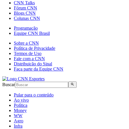
CNN Talks
Fórum CNN
Blogs CNN
Colunas CNN
Programação
Equipe CNN Brasil
Sobre a CNN
Política de Privacidade
Termos de Uso
Fale com a CNN
Distribuição do Sinal
Faça parte da Equipe CNN
Buscar
Pular para o conteúdo
Ao vivo
Política
Money
WW
Agro
Infra