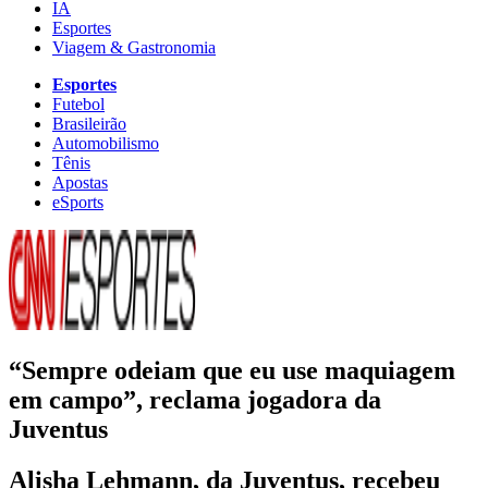
IA
Esportes
Viagem & Gastronomia
Esportes
Futebol
Brasileirão
Automobilismo
Tênis
Apostas
eSports
“Sempre odeiam que eu use maquiagem
em campo”, reclama jogadora da
Juventus
Alisha Lehmann, da Juventus, recebeu