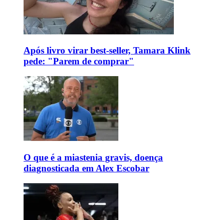
Após livro virar best-seller, Tamara Klink
pede: "Parem de comprar"
O que é a miastenia gravis, doença
diagnosticada em Alex Escobar