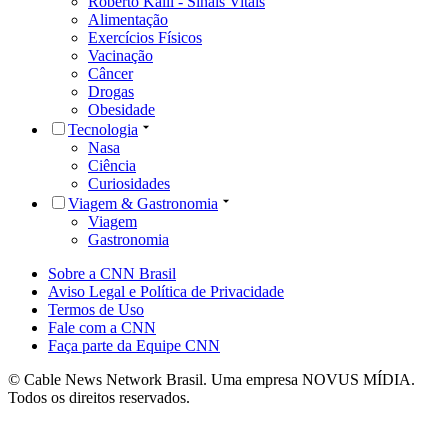
Roberto Kalil - Sinais Vitais
Alimentação
Exercícios Físicos
Vacinação
Câncer
Drogas
Obesidade
Tecnologia
Nasa
Ciência
Curiosidades
Viagem & Gastronomia
Viagem
Gastronomia
Sobre a CNN Brasil
Aviso Legal e Política de Privacidade
Termos de Uso
Fale com a CNN
Faça parte da Equipe CNN
© Cable News Network Brasil. Uma empresa NOVUS MÍDIA.
Todos os direitos reservados.