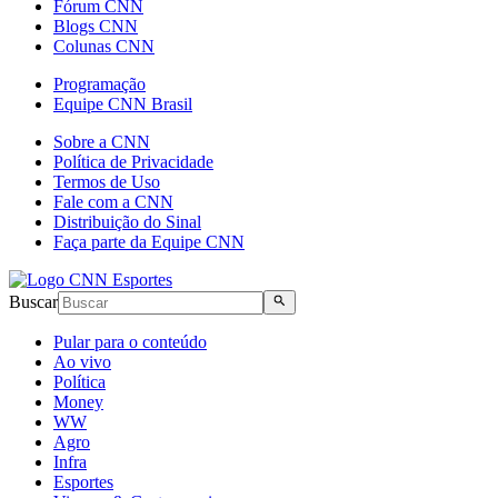
Fórum CNN
Blogs CNN
Colunas CNN
Programação
Equipe CNN Brasil
Sobre a CNN
Política de Privacidade
Termos de Uso
Fale com a CNN
Distribuição do Sinal
Faça parte da Equipe CNN
Buscar
Pular para o conteúdo
Ao vivo
Política
Money
WW
Agro
Infra
Esportes