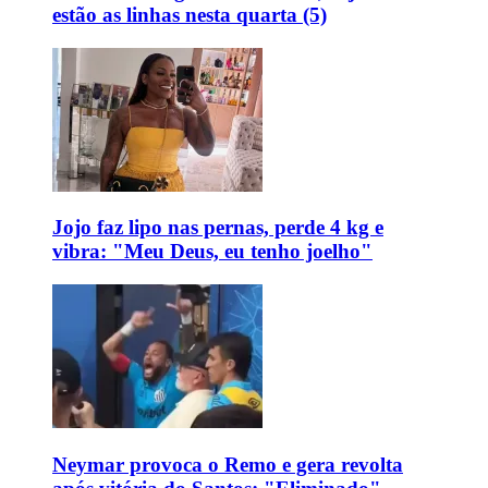
estão as linhas nesta quarta (5)
Jojo faz lipo nas pernas, perde 4 kg e
vibra: "Meu Deus, eu tenho joelho"
Neymar provoca o Remo e gera revolta