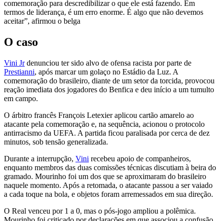
comemoração para descredibilizar o que ele está fazendo. Em
termos de liderança, é um erro enorme. É algo que não devemos
aceitar”, afirmou o belga
O caso
Vini Jr
denunciou ter sido alvo de ofensa racista por parte de
Prestianni
, após marcar um golaço no Estádio da Luz. A
comemoração do brasileiro, diante de um setor da torcida, provocou
reação imediata dos jogadores do Benfica e deu início a um tumulto
em campo.
O árbitro francês François Letexier aplicou cartão amarelo ao
atacante pela comemoração e, na sequência, acionou o protocolo
antirracismo da UEFA. A partida ficou paralisada por cerca de dez
minutos, sob tensão generalizada.
Durante a interrupção,
Vini
recebeu apoio de companheiros,
enquanto membros das duas comissões técnicas discutiam à beira do
gramado. Mourinho foi um dos que se aproximaram do brasileiro
naquele momento. Após a retomada, o atacante passou a ser vaiado
a cada toque na bola, e objetos foram arremessados em sua direção.
O Real venceu por 1 a 0, mas o pós-jogo ampliou a polêmica.
Mourinho foi criticado por declarações em que associou a confusão