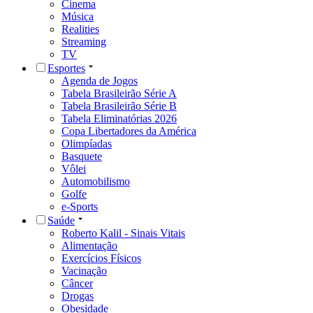
Cinema
Música
Realities
Streaming
TV
Esportes
Agenda de Jogos
Tabela Brasileirão Série A
Tabela Brasileirão Série B
Tabela Eliminatórias 2026
Copa Libertadores da América
Olimpíadas
Basquete
Vôlei
Automobilismo
Golfe
e-Sports
Saúde
Roberto Kalil - Sinais Vitais
Alimentação
Exercícios Físicos
Vacinação
Câncer
Drogas
Obesidade