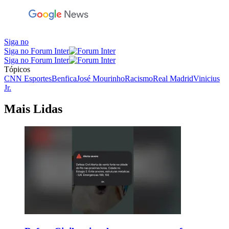
Siga no
Siga no Forum Inter
Siga no Forum Inter
Tópicos
CNN Esportes
Benfica
José Mourinho
Racismo
Real Madrid
Vinicius
Jr.
Mais Lidas