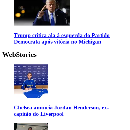
Trump critica ala à esquerda do Partido
Democrata após vitória no Michigan
WebStories
Chelsea anuncia Jordan Henderson, ex-
capitão do Liverpool