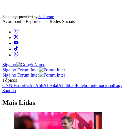
Standings provided by
Sofascore
Acompanhe
Esportes
nas Redes Sociais
Siga no
Siga no Forum Inter
Siga no Forum Inter
Tópicos
CNN Esportes
Al-Ahli
Al-Hilal
Al-Ittihad
Futebol internacional
Liga
Saudita
Mais Lidas