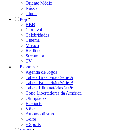
Oriente Médio
Rússia
China
Pop
BBB
Carnaval
Celebridades
Cinema
Música
Realities
Streaming
TV
Esportes
Agenda de Jogos
Tabela Brasileirão Série A
Tabela Brasileirão Série B
Tabela Eliminatórias 2026
Copa Libertadores da América
Olimpíadas
Basquete
Vôlei
Automobilismo
Golfe
e-Sports