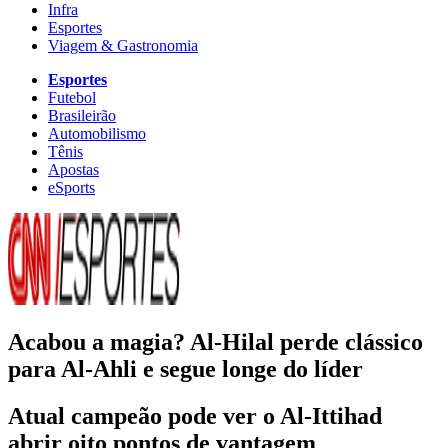
Infra
Esportes
Viagem & Gastronomia
Esportes
Futebol
Brasileirão
Automobilismo
Tênis
Apostas
eSports
Acabou a magia? Al-Hilal perde clássico
para Al-Ahli e segue longe do líder
Atual campeão pode ver o Al-Ittihad
abrir oito pontos de vantagem