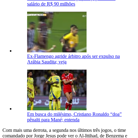
salário de R$ 90 milhões
Ex-Flamengo agride árbitro após ser expulso na
Arábia Saudita; veja
Em busca do milésimo, Cristiano Ronaldo “doa”
pênalti para Mané; entenda
Com mais uma derrota, a segunda nos últimos três jogos, o time
comandado por Jorge Jesus pode ver o Al-Ittihad, de Benzema e