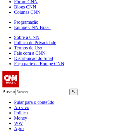
Fórum CNN
Blogs CNN
Colunas CNN
Programação
Equipe CNN Brasil
Sobre a CNN
Política de Privacidade
Termos de Uso
Fale com a CNN
Distribuição do Sinal
Faça parte da Equipe CNN
Buscar
Pular para o conteúdo
Ao vivo
Política
Money
WW
Agro