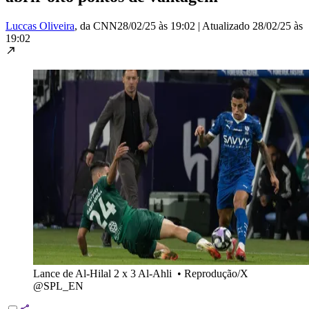
Luccas Oliveira
, da CNN
28/02/25 às 19:02
|
Atualizado
28/02/25 às
19:02
Lance de Al-Hilal 2 x 3 Al-Ahli
•
Reprodução/X
@SPL_EN