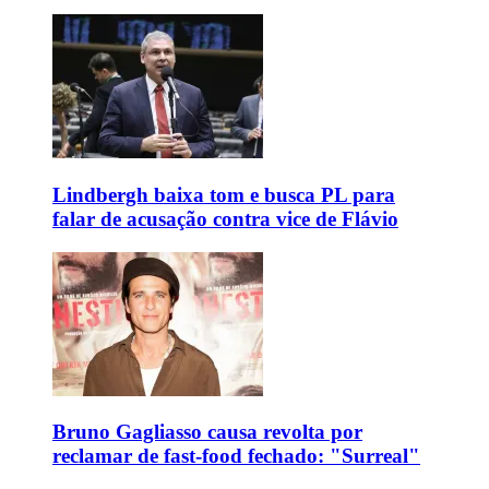
Lindbergh baixa tom e busca PL para
falar de acusação contra vice de Flávio
Bruno Gagliasso causa revolta por
reclamar de fast-food fechado: "Surreal"