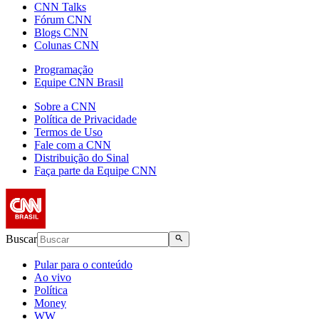
CNN Talks
Fórum CNN
Blogs CNN
Colunas CNN
Programação
Equipe CNN Brasil
Sobre a CNN
Política de Privacidade
Termos de Uso
Fale com a CNN
Distribuição do Sinal
Faça parte da Equipe CNN
Buscar
Pular para o conteúdo
Ao vivo
Política
Money
WW