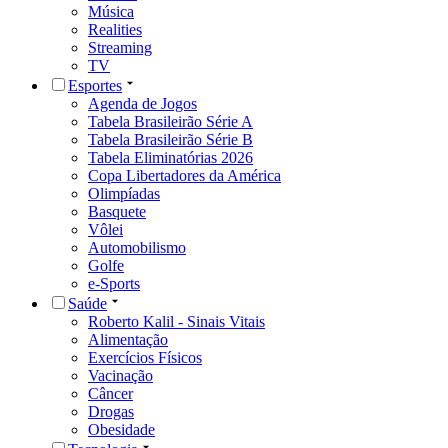
Música
Realities
Streaming
TV
Esportes
Agenda de Jogos
Tabela Brasileirão Série A
Tabela Brasileirão Série B
Tabela Eliminatórias 2026
Copa Libertadores da América
Olimpíadas
Basquete
Vôlei
Automobilismo
Golfe
e-Sports
Saúde
Roberto Kalil - Sinais Vitais
Alimentação
Exercícios Físicos
Vacinação
Câncer
Drogas
Obesidade