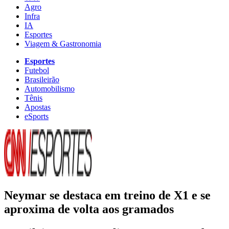
Agro
Infra
IA
Esportes
Viagem & Gastronomia
Esportes
Futebol
Brasileirão
Automobilismo
Tênis
Apostas
eSports
Neymar se destaca em treino de X1 e se
aproxima de volta aos gramados