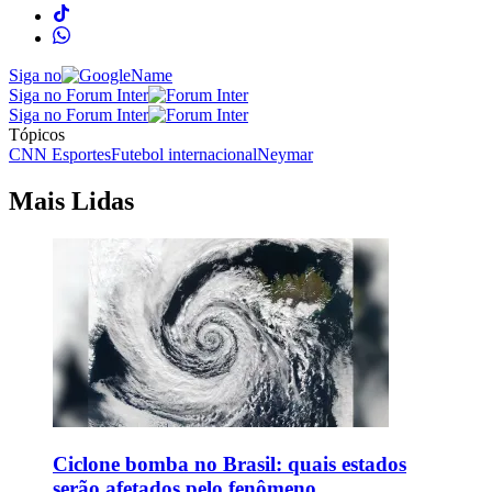
Siga no
Siga no Forum Inter
Siga no Forum Inter
Tópicos
CNN Esportes
Futebol internacional
Neymar
Mais Lidas
Ciclone bomba no Brasil: quais estados
serão afetados pelo fenômeno