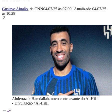
Gustavo Abraão
, da CNN
04/07/25 às 07:00
|
Atualizado
04/07/25
às 10:28
Abderrazak Hamdallah, novo centroavante do Al-Hilal
•
Divulgação / Al-Hilal