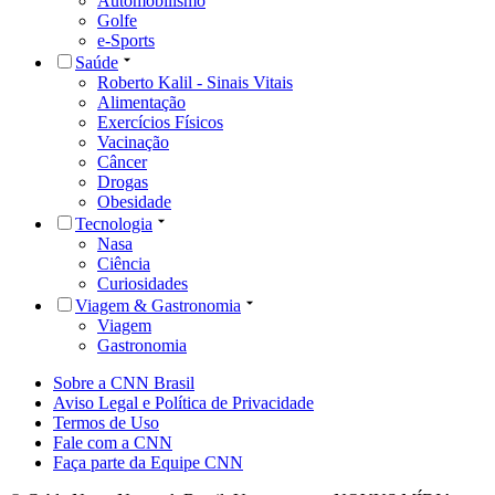
Automobilismo
Golfe
e-Sports
Saúde
Roberto Kalil - Sinais Vitais
Alimentação
Exercícios Físicos
Vacinação
Câncer
Drogas
Obesidade
Tecnologia
Nasa
Ciência
Curiosidades
Viagem & Gastronomia
Viagem
Gastronomia
Sobre a CNN Brasil
Aviso Legal e Política de Privacidade
Termos de Uso
Fale com a CNN
Faça parte da Equipe CNN