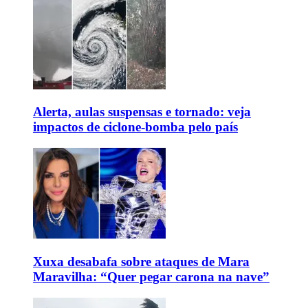
Alerta, aulas suspensas e tornado: veja
impactos de ciclone-bomba pelo país
Xuxa desabafa sobre ataques de Mara
Maravilha: “Quer pegar carona na nave”