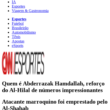
IA
Esportes
Viagem & Gastronomia
Esportes
Futebol
Brasileirão
Automobilismo
Tênis
Apostas
eSports
Quem é Abderrazak Hamdallah, reforço
do Al-Hilal de números impressionantes
Atacante marroquino foi emprestado pelo
Al-Shabab