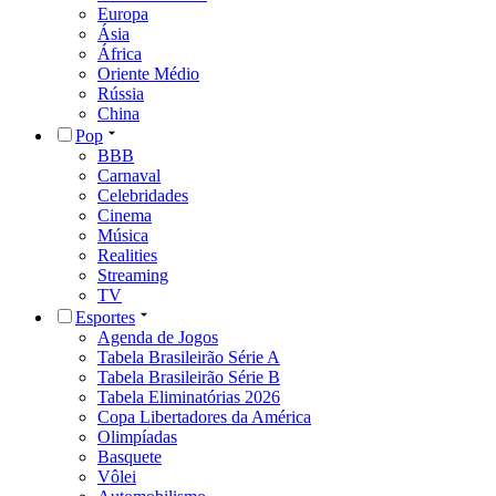
Europa
Ásia
África
Oriente Médio
Rússia
China
Pop
BBB
Carnaval
Celebridades
Cinema
Música
Realities
Streaming
TV
Esportes
Agenda de Jogos
Tabela Brasileirão Série A
Tabela Brasileirão Série B
Tabela Eliminatórias 2026
Copa Libertadores da América
Olimpíadas
Basquete
Vôlei