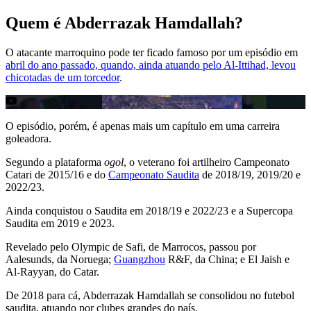
Quem é Abderrazak Hamdallah?
O atacante marroquino pode ter ficado famoso por um episódio em
abril do ano passado, quando, ainda atuando pelo Al-Ittihad, levou
chicotadas de um torcedor
.
O episódio, porém, é apenas mais um capítulo em uma carreira
goleadora.
Segundo a plataforma
ogol
, o veterano foi artilheiro Campeonato
Catari de 2015/16 e do
Campeonato Saudita
de 2018/19, 2019/20 e
2022/23.
Ainda conquistou o Saudita em 2018/19 e 2022/23 e a Supercopa
Saudita em 2019 e 2023.
Revelado pelo Olympic de Safi, de Marrocos, passou por
Aalesunds, da Noruega;
Guangzhou
R&F, da China; e El Jaish e
Al-Rayyan, do Catar.
De 2018 para cá, Abderrazak Hamdallah se consolidou no futebol
saudita, atuando por clubes grandes do país.