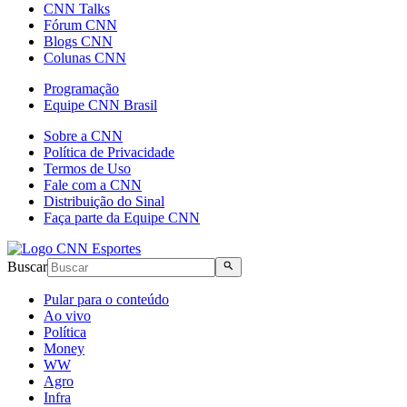
CNN Talks
Fórum CNN
Blogs CNN
Colunas CNN
Programação
Equipe CNN Brasil
Sobre a CNN
Política de Privacidade
Termos de Uso
Fale com a CNN
Distribuição do Sinal
Faça parte da Equipe CNN
Buscar
Pular para o conteúdo
Ao vivo
Política
Money
WW
Agro
Infra