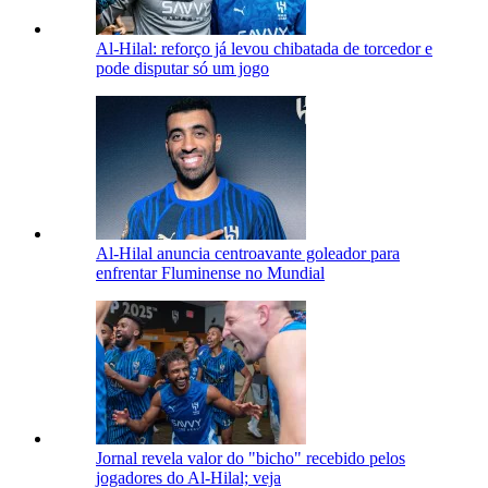
Al-Hilal: reforço já levou chibatada de torcedor e
pode disputar só um jogo
Al-Hilal anuncia centroavante goleador para
enfrentar Fluminense no Mundial
Jornal revela valor do "bicho" recebido pelos
jogadores do Al-Hilal; veja