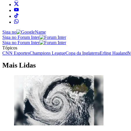
Siga no
Siga no Forum Inter
Siga no Forum Inter
Tópicos
CNN Esportes
Champions League
Copa da Inglaterra
Erling Haaland
M
Mais Lidas