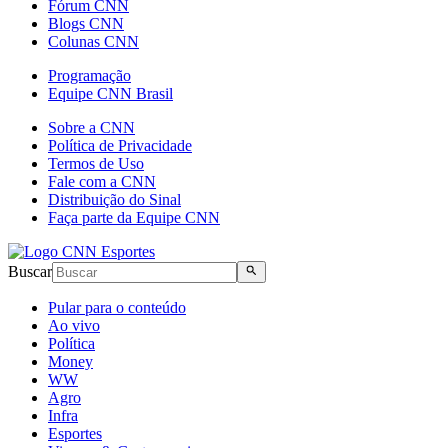
Fórum CNN
Blogs CNN
Colunas CNN
Programação
Equipe CNN Brasil
Sobre a CNN
Política de Privacidade
Termos de Uso
Fale com a CNN
Distribuição do Sinal
Faça parte da Equipe CNN
Buscar
Pular para o conteúdo
Ao vivo
Política
Money
WW
Agro
Infra
Esportes