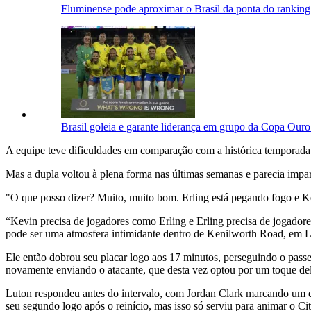
Fluminense pode aproximar o Brasil da ponta do ranking d
Brasil goleia e garante liderança em grupo da Copa Our
A equipe teve dificuldades em comparação com a histórica temporada 
Mas a dupla voltou à plena forma nas últimas semanas e parecia impar
"O que posso dizer? Muito, muito bom. Erling está pegando fogo e Kevi
“Kevin precisa de jogadores como Erling e Erling precisa de jogador
pode ser uma atmosfera intimidante dentro de Kenilworth Road, em 
Ele então dobrou seu placar logo aos 17 minutos, perseguindo o passe
novamente enviando o atacante, que desta vez optou por um toque del
Luton respondeu antes do intervalo, com Jordan Clark marcando um ex
seu segundo logo após o reinício, mas isso só serviu para animar o Cit