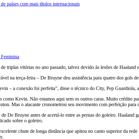
e países com mais títulos internacionais
o Feminina
de triplas vitórias no ano passado, talvez devido às lesões de Haalan
ável na terça-feira – De Bruyne deu assistência para quatro dos gols d
n – a conexão foi perfeita”, disse o técnico do City, Pep Guardiola, a
es como Kevin. Não estamos aqui sem os outros caras. Muito crédito pa
Luton. Mas o atacante cronometrou seu movimento com perfeição para 
 de De Bruyne antes de acertá-lo entre as pernas do goleiro. Haaland 
icado sobre o goleiro.
celente chute de longa distância que apitou no canto superior da rede 
y.