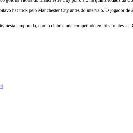
inco gols na vitória do Manchester City por 6 a 2 na quinta rodada da C
tavo hat-trick pelo Manchester City antes do intervalo. O jogador de 2
 nesta temporada, com o clube ainda competindo em três frentes – a 
24