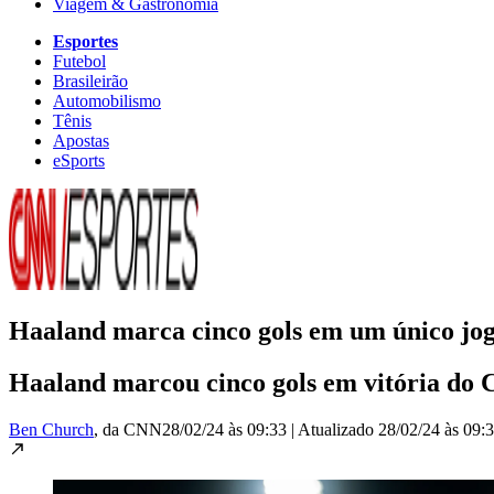
Viagem & Gastronomia
Esportes
Futebol
Brasileirão
Automobilismo
Tênis
Apostas
eSports
Haaland marca cinco gols em um único jog
Haaland marcou cinco gols em vitória do C
Ben Church
, da CNN
28/02/24 às 09:33
|
Atualizado
28/02/24 às 09: