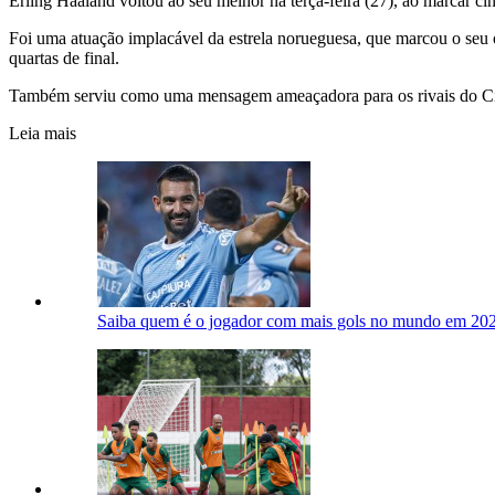
Erling Haaland voltou ao seu melhor na terça-feira (27), ao marcar c
Foi uma atuação implacável da estrela norueguesa, que marcou o seu oi
quartas de final.
Também serviu como uma mensagem ameaçadora para os rivais do City
Leia mais
Saiba quem é o jogador com mais gols no mundo em 20