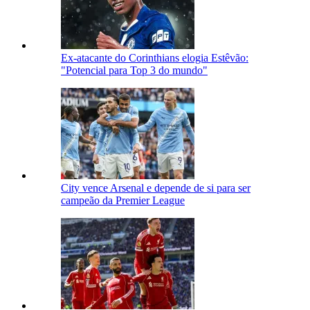
Ex-atacante do Corinthians elogia Estêvão:
"Potencial para Top 3 do mundo"
City vence Arsenal e depende de si para ser
campeão da Premier League