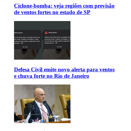
Ciclone-bomba: veja regiões com previsão
de ventos fortes no estado de SP
Defesa Civil emite novo alerta para ventos
e chuva forte no Rio de Janeiro