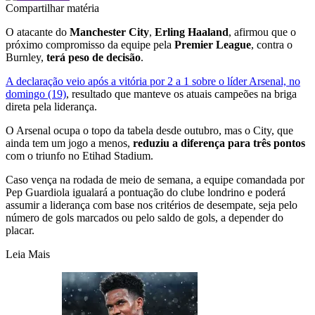
Compartilhar matéria
O atacante do
Manchester City
,
Erling Haaland
, afirmou que o
próximo compromisso da equipe pela
Premier League
, contra o
Burnley,
terá peso de decisão
.
A declaração veio após a vitória por 2 a 1 sobre o líder Arsenal, no
domingo (19)
, resultado que manteve os atuais campeões na briga
direta pela liderança.
O Arsenal ocupa o topo da tabela desde outubro, mas o City, que
ainda tem um jogo a menos,
reduziu a diferença para três pontos
com o triunfo no Etihad Stadium.
Caso vença na rodada de meio de semana, a equipe comandada por
Pep Guardiola igualará a pontuação do clube londrino e poderá
assumir a liderança com base nos critérios de desempate, seja pelo
número de gols marcados ou pelo saldo de gols, a depender do
placar.
Leia Mais