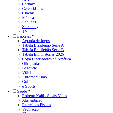
Carnaval
Celebridades
Cinema
Música
Realities
Streaming
TV
Esportes
Agenda de Jogos
Tabela Brasileirão Série A
Tabela Brasileirão Série B
Tabela Eliminatórias 2026
Copa Libertadores da América
Olimpíadas
Basquete
Vôlei
Automobilismo
Golfe
e-Sports
Saúde
Roberto Kalil - Sinais Vitais
Alimentação
Exercícios Físicos
Vacinação