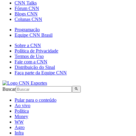
CNN Talks
Fórum CNN
Blogs CNN
Colunas CNN
Programação
Equipe CNN Brasil
Sobre a CNN
Política de Privacidade
Termos de Uso
Fale com a CNN
Distribuição do Sinal
Faça parte da Equipe CNN
Buscar
Pular para o conteúdo
Ao vivo
Política
Money
WW
Agro
Infra