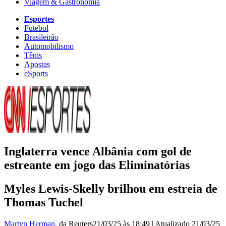
Viagem & Gastronomia
Esportes
Futebol
Brasileirão
Automobilismo
Tênis
Apostas
eSports
Inglaterra vence Albânia com gol de
estreante em jogo das Eliminatórias
Myles Lewis-Skelly brilhou em estreia de
Thomas Tuchel
Martyn Herman
, da Reuters
21/03/25 às 18:49
|
Atualizado
21/03/25