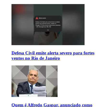
Defesa Civil emite alerta severo para fortes
ventos no Rio de Janeiro
Quem é Alfredo Gaspar, anunciado como