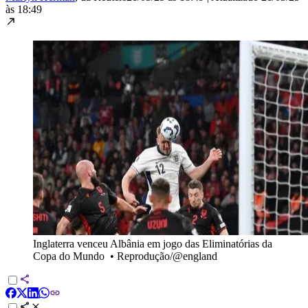
às 18:49
Inglaterra venceu Albânia em jogo das Eliminatórias da
Copa do Mundo
•
Reprodução/@england