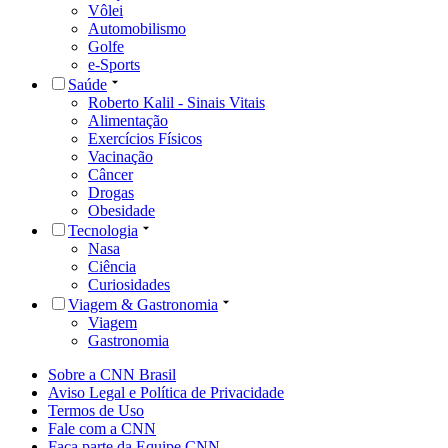
Vôlei
Automobilismo
Golfe
e-Sports
Saúde
Roberto Kalil - Sinais Vitais
Alimentação
Exercícios Físicos
Vacinação
Câncer
Drogas
Obesidade
Tecnologia
Nasa
Ciência
Curiosidades
Viagem & Gastronomia
Viagem
Gastronomia
Sobre a CNN Brasil
Aviso Legal e Política de Privacidade
Termos de Uso
Fale com a CNN
Faça parte da Equipe CNN