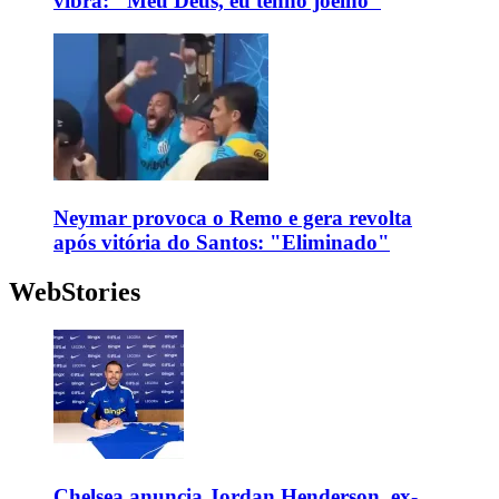
vibra: "Meu Deus, eu tenho joelho"
Neymar provoca o Remo e gera revolta
após vitória do Santos: "Eliminado"
WebStories
Chelsea anuncia Jordan Henderson, ex-