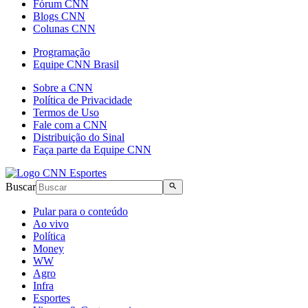
Fórum CNN
Blogs CNN
Colunas CNN
Programação
Equipe CNN Brasil
Sobre a CNN
Política de Privacidade
Termos de Uso
Fale com a CNN
Distribuição do Sinal
Faça parte da Equipe CNN
Buscar
Pular para o conteúdo
Ao vivo
Política
Money
WW
Agro
Infra
Esportes