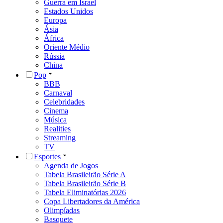
Guerra em Israel
Estados Unidos
Europa
Ásia
África
Oriente Médio
Rússia
China
Pop
BBB
Carnaval
Celebridades
Cinema
Música
Realities
Streaming
TV
Esportes
Agenda de Jogos
Tabela Brasileirão Série A
Tabela Brasileirão Série B
Tabela Eliminatórias 2026
Copa Libertadores da América
Olimpíadas
Basquete