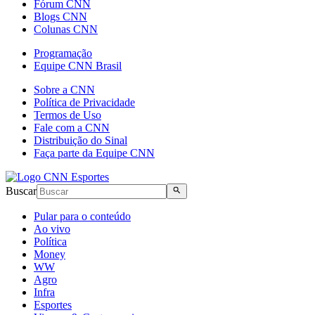
Fórum CNN
Blogs CNN
Colunas CNN
Programação
Equipe CNN Brasil
Sobre a CNN
Política de Privacidade
Termos de Uso
Fale com a CNN
Distribuição do Sinal
Faça parte da Equipe CNN
Buscar
Pular para o conteúdo
Ao vivo
Política
Money
WW
Agro
Infra
Esportes