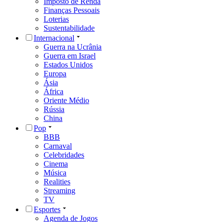
Imposto de Renda
Finanças Pessoais
Loterias
Sustentabilidade
Internacional
Guerra na Ucrânia
Guerra em Israel
Estados Unidos
Europa
Ásia
África
Oriente Médio
Rússia
China
Pop
BBB
Carnaval
Celebridades
Cinema
Música
Realities
Streaming
TV
Esportes
Agenda de Jogos