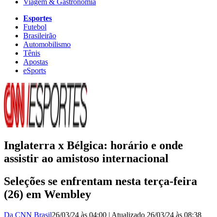
Viagem & Gastronomia
Esportes
Futebol
Brasileirão
Automobilismo
Tênis
Apostas
eSports
Inglaterra x Bélgica: horário e onde
assistir ao amistoso internacional
Seleções se enfrentam nesta terça-feira
(26) em Wembley
Da CNN Brasil
26/03/24 às 04:00
|
Atualizado
26/03/24 às 08:38