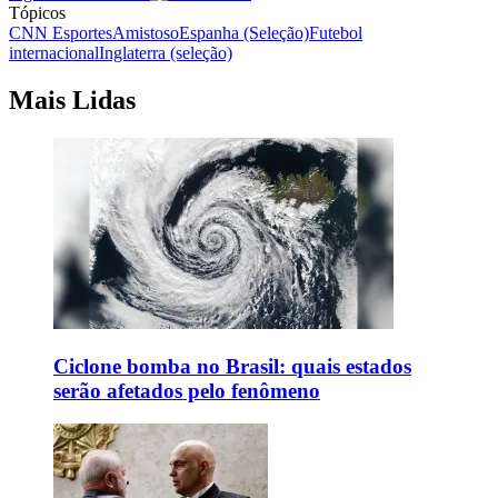
Tópicos
CNN Esportes
Amistoso
Espanha (Seleção)
Futebol
internacional
Inglaterra (seleção)
Mais Lidas
Ciclone bomba no Brasil: quais estados
serão afetados pelo fenômeno