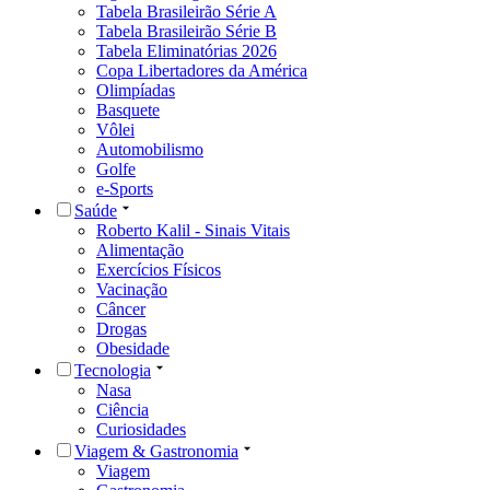
Tabela Brasileirão Série A
Tabela Brasileirão Série B
Tabela Eliminatórias 2026
Copa Libertadores da América
Olimpíadas
Basquete
Vôlei
Automobilismo
Golfe
e-Sports
Saúde
Roberto Kalil - Sinais Vitais
Alimentação
Exercícios Físicos
Vacinação
Câncer
Drogas
Obesidade
Tecnologia
Nasa
Ciência
Curiosidades
Viagem & Gastronomia
Viagem