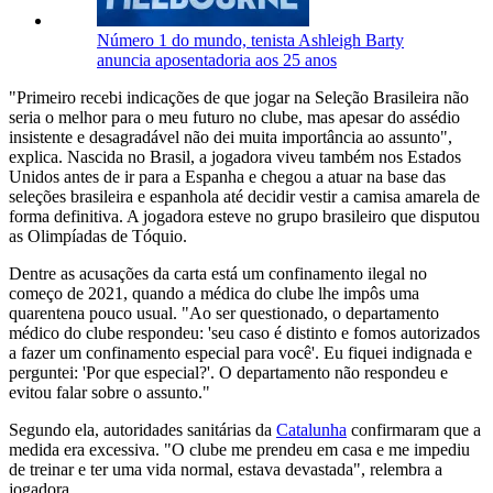
Número 1 do mundo, tenista Ashleigh Barty
anuncia aposentadoria aos 25 anos
"Primeiro recebi indicações de que jogar na Seleção Brasileira não
seria o melhor para o meu futuro no clube, mas apesar do assédio
insistente e desagradável não dei muita importância ao assunto",
explica. Nascida no Brasil, a jogadora viveu também nos Estados
Unidos antes de ir para a Espanha e chegou a atuar na base das
seleções brasileira e espanhola até decidir vestir a camisa amarela de
forma definitiva. A jogadora esteve no grupo brasileiro que disputou
as Olimpíadas de Tóquio.
Dentre as acusações da carta está um confinamento ilegal no
começo de 2021, quando a médica do clube lhe impôs uma
quarentena pouco usual. "Ao ser questionado, o departamento
médico do clube respondeu: 'seu caso é distinto e fomos autorizados
a fazer um confinamento especial para você'. Eu fiquei indignada e
perguntei: 'Por que especial?'. O departamento não respondeu e
evitou falar sobre o assunto."
Segundo ela, autoridades sanitárias da
Catalunha
confirmaram que a
medida era excessiva. "O clube me prendeu em casa e me impediu
de treinar e ter uma vida normal, estava devastada", relembra a
jogadora.