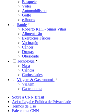
Basquete
Vôlei
Automobilismo
Golfe
e-Sports
Saúde
Roberto Kalil - Sinais Vitais
Alimentação
Exercícios Físicos
Vacinação
Câncer
Drogas
Obesidade
Tecnologia
Nasa
Ciência
Curiosidades
Viagem & Gastronomia
Viagem
Gastronomia
Sobre a CNN Brasil
Aviso Legal e Política de Privacidade
Termos de Uso
Fale com a CNN