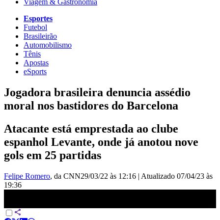
Viagem & Gastronomia
Esportes
Futebol
Brasileirão
Automobilismo
Tênis
Apostas
eSports
Jogadora brasileira denuncia assédio
moral nos bastidores do Barcelona
Atacante está emprestada ao clube
espanhol Levante, onde já anotou nove
gols em 25 partidas
Felipe Romero
, da CNN
29/03/22 às 12:16
|
Atualizado
07/04/23 às
19:36
Jogadora brasileira denuncia assédio moral e psicológico no
Barcelona | NOVO DIA