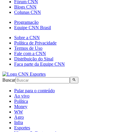
Fórum CNN
Blogs CNN
Colunas CNN
Programação
Equipe CNN Brasil
Sobre a CNN
Política de Privacidade
Termos de Uso
Fale com a CNN
Distribuição do Sinal
Faça parte da Equipe CNN
Buscar
Pular para o conteúdo
Ao vivo
Política
Money
WW
Agro
Infra
Esportes