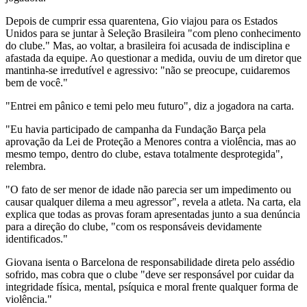
Depois de cumprir essa quarentena, Gio viajou para os Estados
Unidos para se juntar à Seleção Brasileira "com pleno conhecimento
do clube." Mas, ao voltar, a brasileira foi acusada de indisciplina e
afastada da equipe. Ao questionar a medida, ouviu de um diretor que
mantinha-se irredutível e agressivo: "não se preocupe, cuidaremos
bem de você."
"Entrei em pânico e temi pelo meu futuro", diz a jogadora na carta.
"Eu havia participado de campanha da Fundação Barça pela
aprovação da Lei de Proteção a Menores contra a violência, mas ao
mesmo tempo, dentro do clube, estava totalmente desprotegida",
relembra.
"O fato de ser menor de idade não parecia ser um impedimento ou
causar qualquer dilema a meu agressor", revela a atleta. Na carta, ela
explica que todas as provas foram apresentadas junto a sua denúncia
para a direção do clube, "com os responsáveis devidamente
identificados."
Giovana isenta o Barcelona de responsabilidade direta pelo assédio
sofrido, mas cobra que o clube "deve ser responsável por cuidar da
integridade física, mental, psíquica e moral frente qualquer forma de
violência."