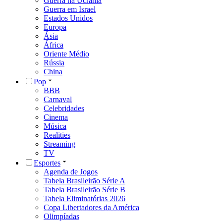
Guerra na Ucrânia
Guerra em Israel
Estados Unidos
Europa
Ásia
África
Oriente Médio
Rússia
China
Pop
BBB
Carnaval
Celebridades
Cinema
Música
Realities
Streaming
TV
Esportes
Agenda de Jogos
Tabela Brasileirão Série A
Tabela Brasileirão Série B
Tabela Eliminatórias 2026
Copa Libertadores da América
Olimpíadas