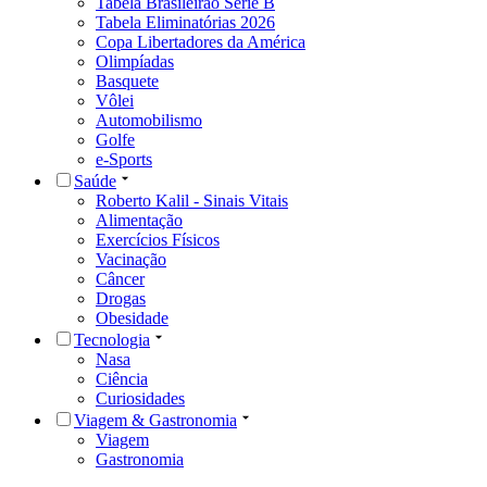
Tabela Brasileirão Série B
Tabela Eliminatórias 2026
Copa Libertadores da América
Olimpíadas
Basquete
Vôlei
Automobilismo
Golfe
e-Sports
Saúde
Roberto Kalil - Sinais Vitais
Alimentação
Exercícios Físicos
Vacinação
Câncer
Drogas
Obesidade
Tecnologia
Nasa
Ciência
Curiosidades
Viagem & Gastronomia
Viagem
Gastronomia