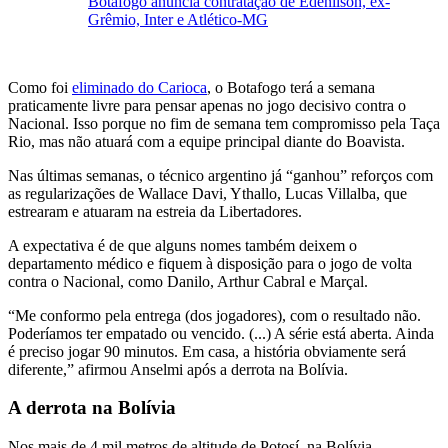
Botafogo anuncia contratação de Edenílson, ex-
Grêmio, Inter e Atlético-MG
Como foi
eliminado do Carioca
, o Botafogo terá a semana
praticamente livre para pensar apenas no jogo decisivo contra o
Nacional. Isso porque no fim de semana tem compromisso pela Taça
Rio, mas não atuará com a equipe principal diante do Boavista.
Nas últimas semanas, o técnico argentino já “ganhou” reforços com
as regularizações de Wallace Davi, Ythallo, Lucas Villalba, que
estrearam e atuaram na estreia da Libertadores.
A expectativa é de que alguns nomes também deixem o
departamento médico e fiquem à disposição para o jogo de volta
contra o Nacional, como Danilo, Arthur Cabral e Marçal.
“Me conformo pela entrega (dos jogadores), com o resultado não.
Poderíamos ter empatado ou vencido. (...) A série está aberta. Ainda
é preciso jogar 90 minutos. Em casa, a história obviamente será
diferente,” afirmou Anselmi após a derrota na Bolívia.
A derrota na Bolívia
Nos mais de 4 mil metros de altitude de Potosí, na Bolívia,