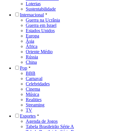
Loterias
Sustentabilidade
Internacional
Guerra na Ucrânia
Guerra em Israel
Estados Unidos
Europa
Ásia
África
Oriente Médio
Rússia
China
Pop
BBB
Carnaval
Celebridades
Cinema
Música
Realities
Streaming
TV
Esportes
Agenda de Jogos
Tabela Brasileirão Série A