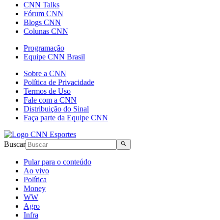
CNN Talks
Fórum CNN
Blogs CNN
Colunas CNN
Programação
Equipe CNN Brasil
Sobre a CNN
Política de Privacidade
Termos de Uso
Fale com a CNN
Distribuição do Sinal
Faça parte da Equipe CNN
Buscar
Pular para o conteúdo
Ao vivo
Política
Money
WW
Agro
Infra