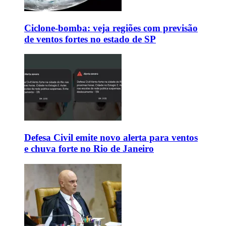
Ciclone-bomba: veja regiões com previsão
de ventos fortes no estado de SP
Defesa Civil emite novo alerta para ventos
e chuva forte no Rio de Janeiro