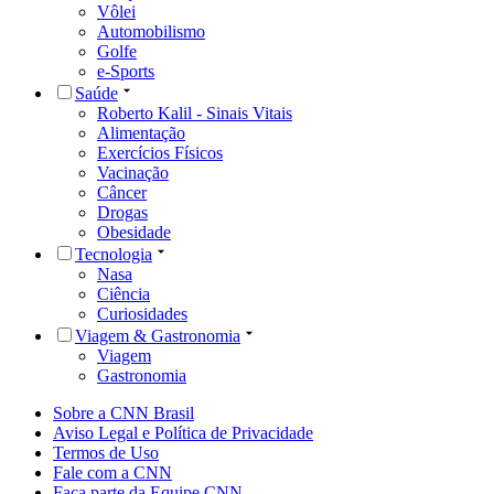
Vôlei
Automobilismo
Golfe
e-Sports
Saúde
Roberto Kalil - Sinais Vitais
Alimentação
Exercícios Físicos
Vacinação
Câncer
Drogas
Obesidade
Tecnologia
Nasa
Ciência
Curiosidades
Viagem & Gastronomia
Viagem
Gastronomia
Sobre a CNN Brasil
Aviso Legal e Política de Privacidade
Termos de Uso
Fale com a CNN
Faça parte da Equipe CNN