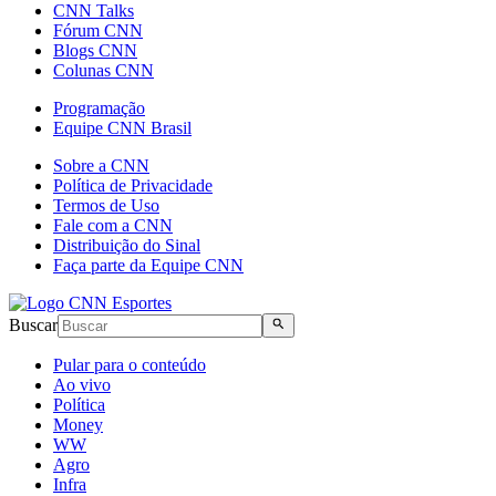
CNN Talks
Fórum CNN
Blogs CNN
Colunas CNN
Programação
Equipe CNN Brasil
Sobre a CNN
Política de Privacidade
Termos de Uso
Fale com a CNN
Distribuição do Sinal
Faça parte da Equipe CNN
Buscar
Pular para o conteúdo
Ao vivo
Política
Money
WW
Agro
Infra