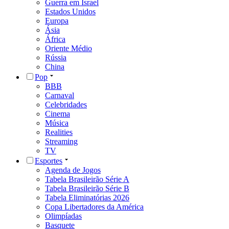
Guerra em Israel
Estados Unidos
Europa
Ásia
África
Oriente Médio
Rússia
China
Pop
BBB
Carnaval
Celebridades
Cinema
Música
Realities
Streaming
TV
Esportes
Agenda de Jogos
Tabela Brasileirão Série A
Tabela Brasileirão Série B
Tabela Eliminatórias 2026
Copa Libertadores da América
Olimpíadas
Basquete