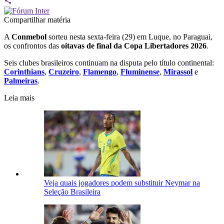
Compartilhar matéria
A
Conmebol
sorteu nesta sexta-feira (29) em Luque, no Paraguai,
os confrontos das
oitavas de final da Copa Libertadores 2026
.
Seis clubes brasileiros continuam na disputa pelo título continental:
Corinthians
,
Cruzeiro
,
Flamengo
,
Fluminense
,
Mirassol
e
Palmeiras
.
Leia mais
Veja quais jogadores podem substituir Neymar na
Seleção Brasileira