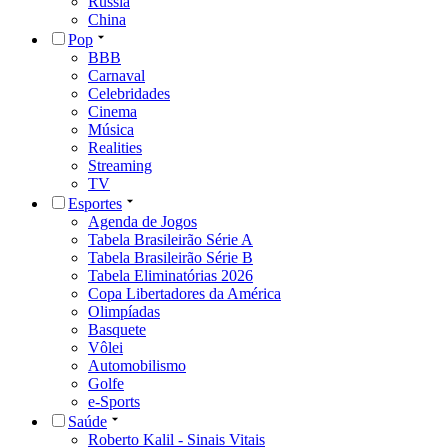
Rússia
China
Pop
BBB
Carnaval
Celebridades
Cinema
Música
Realities
Streaming
TV
Esportes
Agenda de Jogos
Tabela Brasileirão Série A
Tabela Brasileirão Série B
Tabela Eliminatórias 2026
Copa Libertadores da América
Olimpíadas
Basquete
Vôlei
Automobilismo
Golfe
e-Sports
Saúde
Roberto Kalil - Sinais Vitais