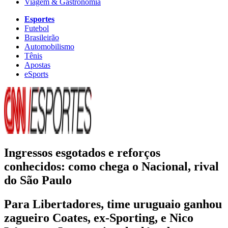
Viagem & Gastronomia
Esportes
Futebol
Brasileirão
Automobilismo
Tênis
Apostas
eSports
Ingressos esgotados e reforços
conhecidos: como chega o Nacional, rival
do São Paulo
Para Libertadores, time uruguaio ganhou
zagueiro Coates, ex-Sporting, e Nico