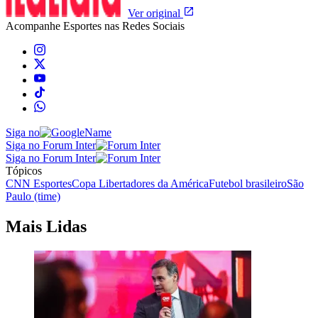
Ver original
Acompanhe
Esportes
nas Redes Sociais
Siga no
Siga no Forum Inter
Siga no Forum Inter
Tópicos
CNN Esportes
Copa Libertadores da América
Futebol brasileiro
São
Paulo (time)
Mais Lidas