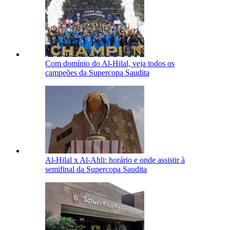
Com domínio do Al-Hilal, veja todos os
campeões da Supercopa Saudita
Al-Hilal x Al-Ahli: horário e onde assistir à
semifinal da Supercopa Saudita