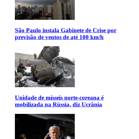
São Paulo instala Gabinete de Crise por
previsão de ventos de até 100 km/h
Unidade de mísseis norte-coreana é
mobilizada na Rússia, diz Ucrânia