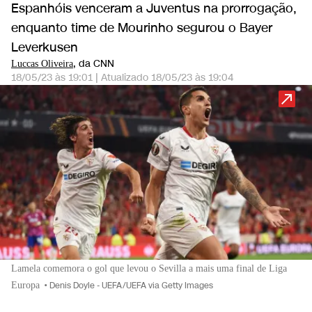
Espanhóis venceram a Juventus na prorrogação,
enquanto time de Mourinho segurou o Bayer
Leverkusen
, da CNN
Luccas Oliveira
18/05/23 às 19:01
|
Atualizado
18/05/23 às 19:04
Lamela comemora o gol que levou o Sevilla a mais uma final de Liga
Europa
•
Denis Doyle - UEFA/UEFA via Getty Images