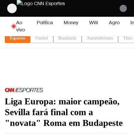
Pular para o conteúdo
Ao
Política
Money
WW
Agro
I
vivo
Esportes
Futebol
Brasileirão
Automobilismo
Tênis
Liga Europa: maior campeão,
Sevilla fará final com a
"novata" Roma em Budapeste