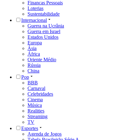
Finanças Pessoais
Loterias
Sustentabilidade
Internacional
Guerra na Ucrânia
Guerra em Israel
Estados Unidos
Europa
Ásia
África
Oriente Médio
Rússia
China
Pop
BBB
Carnaval
Celebridades
Cinema
Música
Realities
Streaming
TV
Esportes
Agenda de Jogos
Tabela Brasileirão Série A