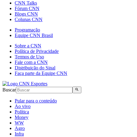
CNN Talks
Fórum CNN
Blogs CNN
Colunas CNN
Programação
Equipe CNN Brasil
Sobre a CNN
Política de Privacidade
Termos de Uso
Fale com a CNN
Distribuição do Sinal
Faça parte da Equipe CNN
Buscar
Pular para o conteúdo
Ao vivo
Política
Money
WW
Agro
Infra