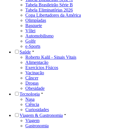
Tabela Brasileirão Série B
Tabela Eliminatórias 2026
Copa Libertadores da América
Olimpíadas
Basquete
Vôlei
Automobilismo
Golfe
e-Sports
Saúde
Roberto Kalil - Sinais Vitais
Alimentação
Exercícios Físicos
Vacinação
Câncer
Drogas
Obesidade
Tecnologia
Nasa
Ciência
Curiosidades
Viagem & Gastronomia
Viagem
Gastronomia