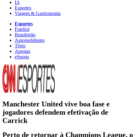
IA
Esportes
Viagem & Gastronomia
Esportes
Futebol
Brasileirão
Automobilismo
Tênis
Apostas
eSports
Manchester United vive boa fase e
jogadores defendem efetivação de
Carrick
Perto de retornar à Champions League, o