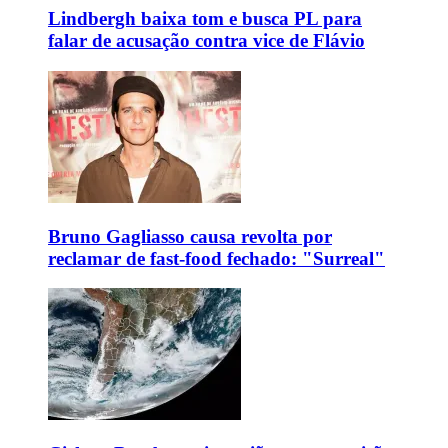
Lindbergh baixa tom e busca PL para
falar de acusação contra vice de Flávio
Bruno Gagliasso causa revolta por
reclamar de fast-food fechado: "Surreal"