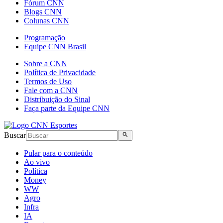
Fórum CNN
Blogs CNN
Colunas CNN
Programação
Equipe CNN Brasil
Sobre a CNN
Política de Privacidade
Termos de Uso
Fale com a CNN
Distribuição do Sinal
Faça parte da Equipe CNN
Buscar
Pular para o conteúdo
Ao vivo
Política
Money
WW
Agro
Infra
IA