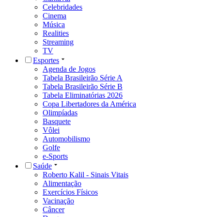
Celebridades
Cinema
Música
Realities
Streaming
TV
Esportes
Agenda de Jogos
Tabela Brasileirão Série A
Tabela Brasileirão Série B
Tabela Eliminatórias 2026
Copa Libertadores da América
Olimpíadas
Basquete
Vôlei
Automobilismo
Golfe
e-Sports
Saúde
Roberto Kalil - Sinais Vitais
Alimentação
Exercícios Físicos
Vacinação
Câncer