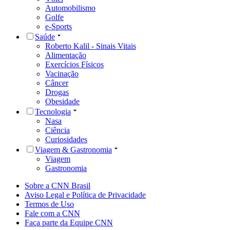
Automobilismo
Golfe
e-Sports
Saúde
Roberto Kalil - Sinais Vitais
Alimentação
Exercícios Físicos
Vacinação
Câncer
Drogas
Obesidade
Tecnologia
Nasa
Ciência
Curiosidades
Viagem & Gastronomia
Viagem
Gastronomia
Sobre a CNN Brasil
Aviso Legal e Política de Privacidade
Termos de Uso
Fale com a CNN
Faça parte da Equipe CNN