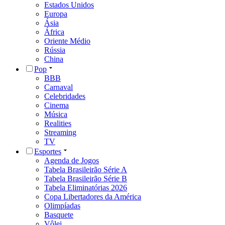
Estados Unidos
Europa
Ásia
África
Oriente Médio
Rússia
China
Pop
BBB
Carnaval
Celebridades
Cinema
Música
Realities
Streaming
TV
Esportes
Agenda de Jogos
Tabela Brasileirão Série A
Tabela Brasileirão Série B
Tabela Eliminatórias 2026
Copa Libertadores da América
Olimpíadas
Basquete
Vôlei