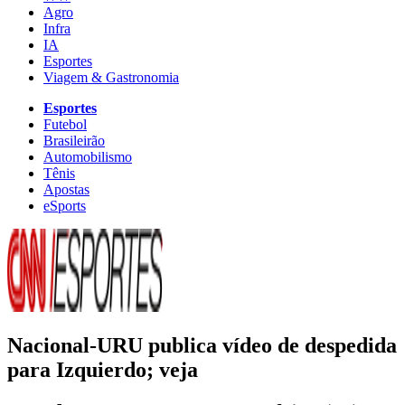
Agro
Infra
IA
Esportes
Viagem & Gastronomia
Esportes
Futebol
Brasileirão
Automobilismo
Tênis
Apostas
eSports
Nacional-URU publica vídeo de despedida
para Izquierdo; veja