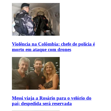
Violência na Colômbia: chefe de polícia é
morto em ataque com drones
Messi viaja a Rosário para o velório do
pai; despedida será reservada