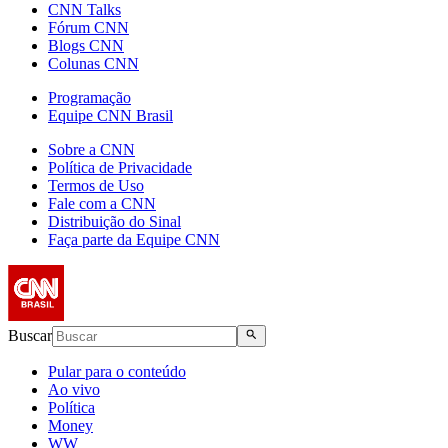
CNN Talks
Fórum CNN
Blogs CNN
Colunas CNN
Programação
Equipe CNN Brasil
Sobre a CNN
Política de Privacidade
Termos de Uso
Fale com a CNN
Distribuição do Sinal
Faça parte da Equipe CNN
Buscar
Pular para o conteúdo
Ao vivo
Política
Money
WW