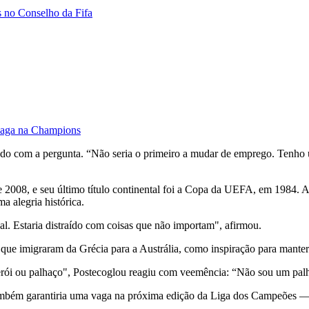
s no Conselho da Fifa
 vaga na Champions
tado
com
a
pergunta. “
Não
seria
o
primeiro
a
mudar
de
emprego.
Tenho
e
2008,
e
seu
último
título
continental
foi
a
Copa
da
UEFA,
em
1984.
A
ma
alegria
histórica.
nal.
Estaria
distraído
com
coisas
que
não
importam",
afirmou.
,
que
imigraram
da
Grécia
para
a
Austrália,
como
inspiração
para
mante
erói
ou
palhaço",
Postecoglou
reagiu
com
veemência: “
Não
sou
um
pal
ambém
garantiria
uma
vaga
na
próxima
edição
da
Liga
dos
Campeões 