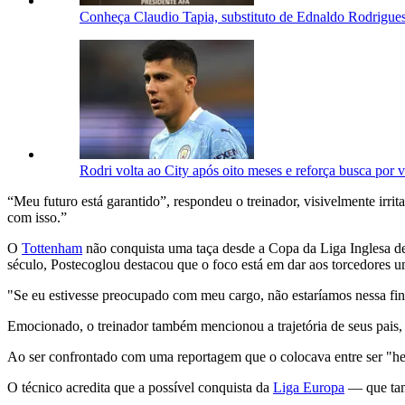
Conheça Claudio Tapia, substituto de Ednaldo Rodrigue
Rodri volta ao City após oito meses e reforça busca por
“
Meu
futuro
está
garantido
”,
respondeu
o
treinador,
visivelmente
irri
com
isso.”
O
Tottenham
não
conquista
uma
taça
desde
a
Copa
da
Liga
Inglesa
d
século,
Postecoglou
destacou
que
o
foco
está
em
dar
aos
torcedores
u
"
Se
eu
estivesse
preocupado
com
meu
cargo,
não
estaríamos
nessa
fi
Emocionado,
o
treinador
também
mencionou
a
trajetória
de
seus
pais
Ao
ser
confrontado
com
uma
reportagem
que
o
colocava
entre
ser "
h
O
técnico
acredita
que
a
possível
conquista
da
Liga
Europa
—
que
t