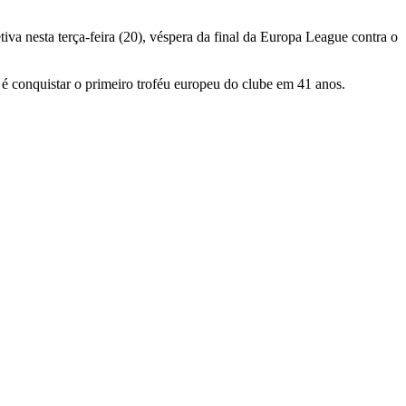
etiva
nesta
terça-
feira (
20),
véspera
da
final
da Europa League
contra
o
e
é
conquistar
o
primeiro
troféu
europeu
do
clube
em
41
anos.