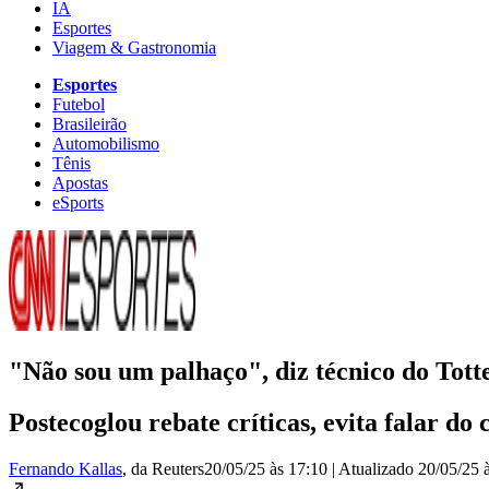
IA
Esportes
Viagem & Gastronomia
Esportes
Futebol
Brasileirão
Automobilismo
Tênis
Apostas
eSports
"Não sou um palhaço", diz técnico do Tott
Postecoglou rebate críticas, evita falar do 
Fernando Kallas
, da Reuters
20/05/25 às 17:10
|
Atualizado
20/05/25 