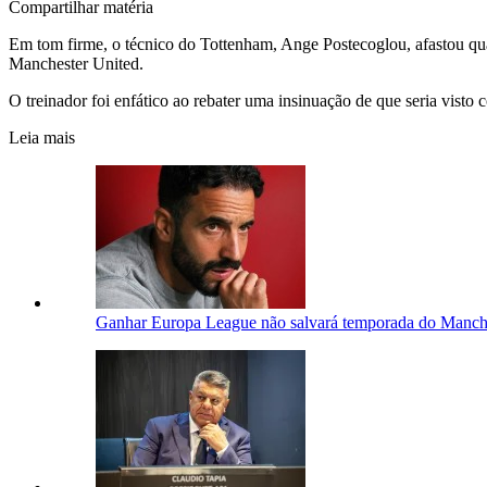
Compartilhar matéria
Em
tom
firme,
o
técnico
do
Tottenham,
Ange
Postecoglou,
afastou
qu
Manchester
United.
O
treinador
foi
enfático
ao
rebater
uma
insinuação
de
que
seria
visto
Leia mais
Ganhar Europa League não salvará temporada do Manch