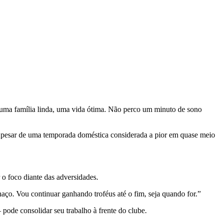
uma
família
linda,
uma
vida
ótima.
Não
perco
um
minuto
de
sono
pesar
de
uma
temporada
doméstica
considerada
a
pior
em
quase
meio
r
o
foco
diante
das
adversidades.
haço.
Vou
continuar
ganhando
troféus
até
o
fim,
seja
quando
for.”
—
pode
consolidar
seu
trabalho
à
frente
do
clube.