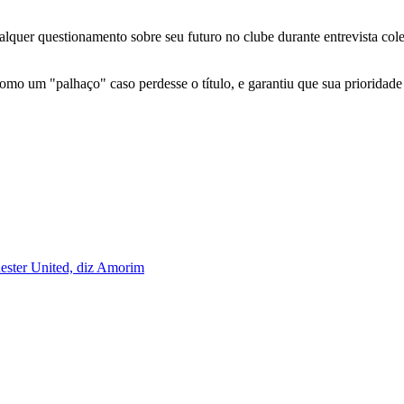
alquer
questionamento
sobre
seu
futuro
no
clube
durante
entrevista
col
como
um "
palhaço"
caso
perdesse
o
título,
e
garantiu
que
sua
prioridad
ester United, diz Amorim