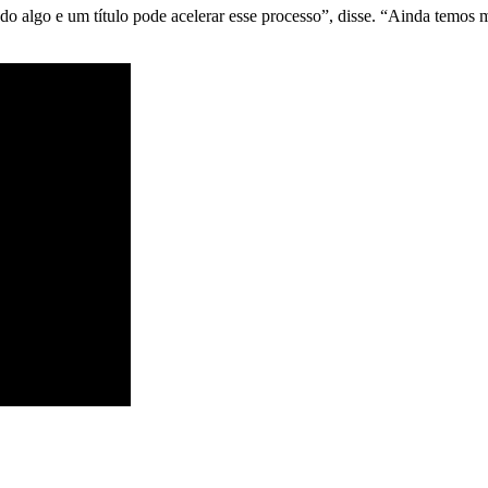
ndo
algo
e
um
título
pode
acelerar
esse
processo”,
disse. “
Ainda
temos
m