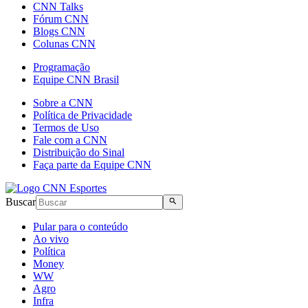
CNN Talks
Fórum CNN
Blogs CNN
Colunas CNN
Programação
Equipe CNN Brasil
Sobre a CNN
Política de Privacidade
Termos de Uso
Fale com a CNN
Distribuição do Sinal
Faça parte da Equipe CNN
Buscar
Pular para o conteúdo
Ao vivo
Política
Money
WW
Agro
Infra