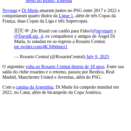
preso no Brasil? Entenda
Neymar
e
Di María
atuaram juntos no PSG entre 2017 e 2022 e
conquistaram quatro títulos da
Ligue 1
, além de três Copas da
França, duas Copas da Liga e três Supercopas.
🇧🇷 🫶 ¡De Brasil con cariño para Fideo!
@neymarjr
y
@DavidLuiz_4
, ex compañeros y amigos de Ángel Di
María, lo saludan en su regreso a Rosario Central.
pic.twitter.com/4K300dmez1
— Rosario Central (@RosarioCentral)
July 9, 2025
O argentino
volta ao Rosario Central depois de 18 anos
. Entre sua
saída do clube rosarino e o retorno, passou por Benfica, Real
Madrid, Manchester United e Juventus, além do PSG.
Com a
camisa da Argentina
, Di María foi campeão mundial em
2022, no Catar, além de bicampeão da Copa América.