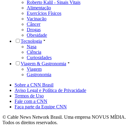
Roberto Kalil - Sinais Vitais
Alimentação
Exercícios Físicos
Vacinação
Câncer
Drogas
Obesidade
Tecnologia
Nasa
Ciência
Curiosidades
Viagem & Gastronomia
Viagem
Gastronomia
Sobre a CNN Brasil
Aviso Legal e Política de Privacidade
Termos de Uso
Fale com a CNN
Faça parte da Equipe CNN
© Cable News Network Brasil. Uma empresa NOVUS MÍDIA.
Todos os direitos reservados.