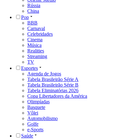
Rússia
China
Pop
BBB
Carnaval
Celebridades
Cinema
Música
Realities
Streaming
TV
Esportes
Agenda de Jogos
Tabela Brasileirão Série A
Tabela Brasileirão Série B
Tabela Eliminatórias 2026
Copa Libertadores da América
Olimpíadas
Basquete
Vôlei
Automobilismo
Golfe
e-Sports
Saúde