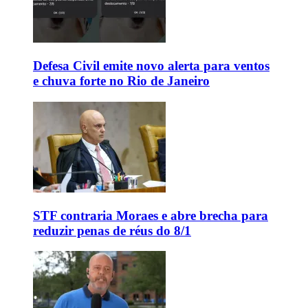
Defesa Civil emite novo alerta para ventos
e chuva forte no Rio de Janeiro
STF contraria Moraes e abre brecha para
reduzir penas de réus do 8/1