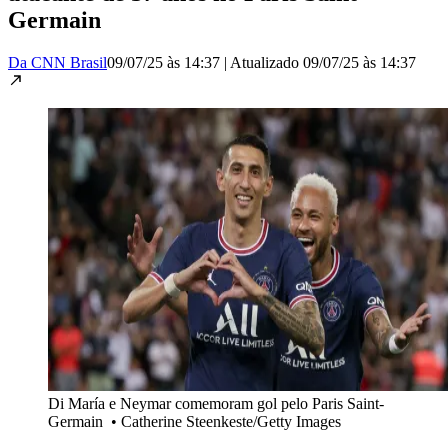
Germain
Da CNN Brasil
09/07/25 às 14:37
|
Atualizado
09/07/25 às 14:37
Di María e Neymar comemoram gol pelo Paris Saint-
Germain
•
Catherine Steenkeste/Getty Images