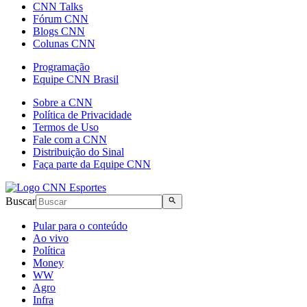
CNN Talks
Fórum CNN
Blogs CNN
Colunas CNN
Programação
Equipe CNN Brasil
Sobre a CNN
Política de Privacidade
Termos de Uso
Fale com a CNN
Distribuição do Sinal
Faça parte da Equipe CNN
Buscar
Pular para o conteúdo
Ao vivo
Política
Money
WW
Agro
Infra