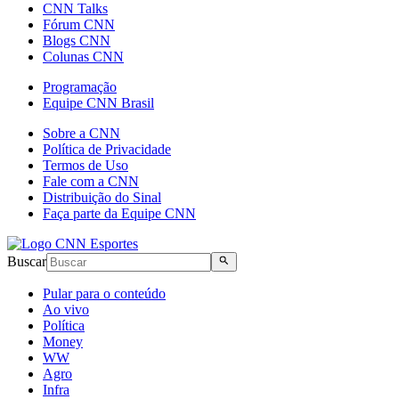
CNN Talks
Fórum CNN
Blogs CNN
Colunas CNN
Programação
Equipe CNN Brasil
Sobre a CNN
Política de Privacidade
Termos de Uso
Fale com a CNN
Distribuição do Sinal
Faça parte da Equipe CNN
Buscar
Pular para o conteúdo
Ao vivo
Política
Money
WW
Agro
Infra