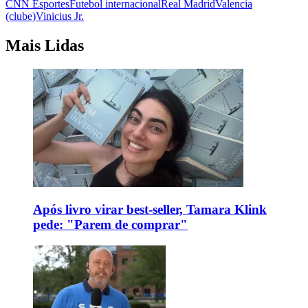
CNN Esportes
Futebol internacional
Real Madrid
Valencia
(clube)
Vinicius Jr.
Mais Lidas
Após livro virar best-seller, Tamara Klink
pede: "Parem de comprar"