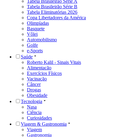
Tabela Brasileirão Série A
Tabela Brasileirão Série B
Tabela Eliminatórias 2026
Copa Libertadores da América
Olimpíadas
Basquete
Vôlei
Automobilismo
Golfe
e-Sports
Saúde
Roberto Kalil - Sinais Vitais
Alimentação
Exercícios Físicos
Vacinação
Câncer
Drogas
Obesidade
Tecnologia
Nasa
Ciência
Curiosidades
Viagem & Gastronomia
Viagem
Gastronomia