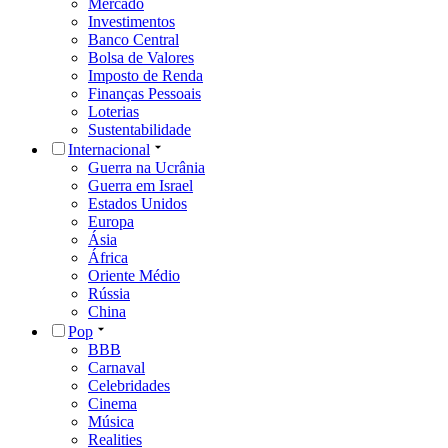
Mercado
Investimentos
Banco Central
Bolsa de Valores
Imposto de Renda
Finanças Pessoais
Loterias
Sustentabilidade
Internacional
Guerra na Ucrânia
Guerra em Israel
Estados Unidos
Europa
Ásia
África
Oriente Médio
Rússia
China
Pop
BBB
Carnaval
Celebridades
Cinema
Música
Realities