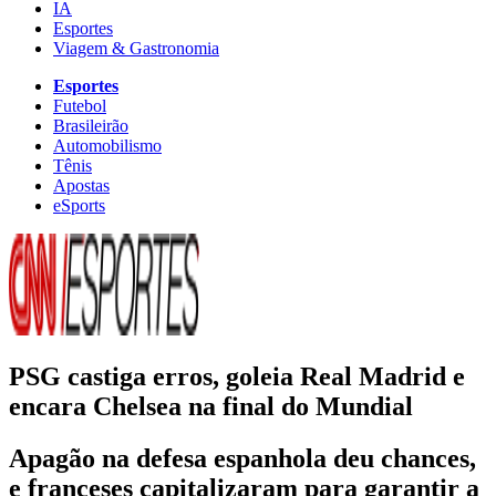
IA
Esportes
Viagem & Gastronomia
Esportes
Futebol
Brasileirão
Automobilismo
Tênis
Apostas
eSports
PSG castiga erros, goleia Real Madrid e
encara Chelsea na final do Mundial
Apagão na defesa espanhola deu chances,
e franceses capitalizaram para garantir a