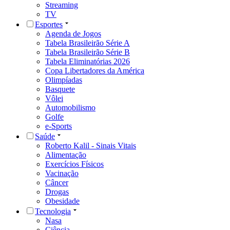
Streaming
TV
Esportes
Agenda de Jogos
Tabela Brasileirão Série A
Tabela Brasileirão Série B
Tabela Eliminatórias 2026
Copa Libertadores da América
Olimpíadas
Basquete
Vôlei
Automobilismo
Golfe
e-Sports
Saúde
Roberto Kalil - Sinais Vitais
Alimentação
Exercícios Físicos
Vacinação
Câncer
Drogas
Obesidade
Tecnologia
Nasa
Ciência