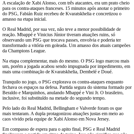
A escalação de Xabi Alonso, com três atacantes, era um prato cheio
para os contra-ataques franceses. 15 minutos após anotar o primeiro
do PSG, Fabián Ruiz recebeu de Kvaratskhelia e concretizou o
amasso na etapa inicial.
O Real Madrid, por sua vez, não teve a menor possibilidade de
reação. Mbappé e Vinicius Júnior tiveram atuações ruins, só
observando um PSG que trocava passes, envolvia e poderia ter
transformado a vitória em goleada. Um amasso dos atuais campeões
da Champions League.
Na etapa complementar, mais do mesmo. O PSG logo marcou mais
um, porém a jogada acabou sendo impugnada por impedimento, em
mais uma combinação de Kvaratskhelia, Dembelé e Doué.
Tranquilo no jogo, o PSG explorava os contra-ataques enquanto
fechava os espaços na defesa. Partida segura do sistema formado por
Beraldo e Marquinhos, anulando Mbappé e Vini Jr. O brasileiro,
inclusive, foi substituído na metade do segundo tempo.
Pelo lado do Real Madrid, Bellingham e Valverde foram os que
mais tentaram. A dupla protagonizou atuações justas em meio ao
caos vivido pela equipe de Xabi Alonso em Nova Jersey.
Em compasso de espera para o apito final, PSG e Real Madrid