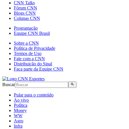
CNN Talks
Fórum CNN
Blogs CNN
Colunas CNN
Programação
Equipe CNN Brasil
Sobre a CNN
Política de Privacidade
Termos de Uso
Fale com a CNN
Distribuição do Sinal
Faça parte da Equipe CNN
Buscar
Pular para o conteúdo
Ao vivo
Política
Money
WW
Agro
Infra