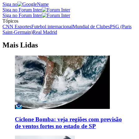
Siga no
Siga no Forum Inter
Siga no Forum Inter
Tópicos
CNN Esportes
Futebol internacional
Mundial de Clubes
PSG (Paris
Saint-Germain)
Real Madrid
Mais Lidas
Ciclone Bomba: veja regiões com previsão
de ventos fortes no estado de SP