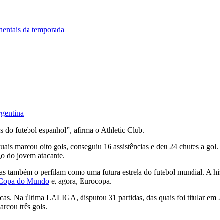
nentais da temporada
rgentina
 do futebol espanhol”, afirma o Athletic Club.
is marcou oito gols, conseguiu 16 assistências e deu 24 chutes a gol.
go do jovem atacante.
as também o perfilam como uma futura estrela do futebol mundial. A hist
Copa do Mundo
e, agora, Eurocopa.
icas. Na última LALIGA, disputou 31 partidas, das quais foi titular em
arcou três gols.