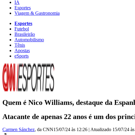
IA
Esportes
Viagem & Gastronomia
Esportes
Futebol
Brasileirão
Automobilismo
Tênis
Apostas
eSports
Quem é Nico Williams, destaque da Espanh
Atacante de apenas 22 anos é um dos princi
Carmen Sánchez
, da CNN
15/07/24 às 12:26
|
Atualizado
15/07/24 às