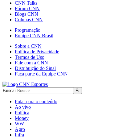
CNN Talks
Fórum CNN
Blogs CNN
Colunas CNN
Programação
Equipe CNN Brasil
Sobre a CNN
Política de Privacidade
Termos de Uso
Fale com a CNN
Distribuição do Sinal
Faça parte da Equipe CNN
Buscar
Pular para o conteúdo
Ao vivo
Política
Money
WW
Agro
Infra