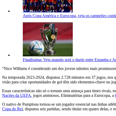
Após Copa América e Eurocopa, veja os campeões conti
Finalíssima: Veja quando será o duelo entre Espanha e A
“Nico Williams é considerado um dos jovens talentos mais promissores
Na temporada 2023-2024, disputou 2.728 minutos em 37 jogos, nos qua
visão para criar oportunidades de gol têm sido elementos-chave no jo
Essas características não só o tornam uma ameaça para times rivais, m
Nações da UEFA
, jogos amistosos, Eliminatórias para a Eurocopa, a
O nativo de Pamplona tornou-se um jogador essencial nas linhas atlét
Copa do Rei
, disputou seis partidas, sendo titular em quatro delas, e m