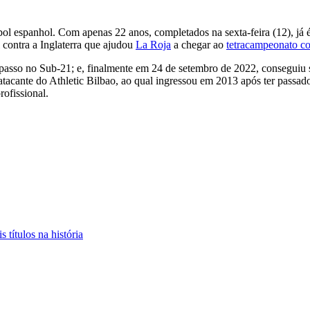
ol espanhol. Com apenas 22 anos, completados na sexta-feira (12), já 
l contra a Inglaterra que ajudou
La Roja
a chegar ao
tetracampeonato co
so no Sub-21; e, finalmente em 24 de setembro de 2022, conseguiu ser
tacante do Athletic Bilbao, ao qual ingressou em 2013 após ter passado
ofissional.
 títulos na história