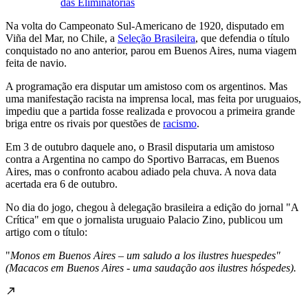
das Eliminatórias
Na volta do Campeonato Sul-Americano de 1920, disputado em
Viña del Mar, no Chile, a
Seleção Brasileira
, que defendia o título
conquistado no ano anterior, parou em Buenos Aires, numa viagem
feita de navio.
A programação era disputar um amistoso com os argentinos. Mas
uma manifestação racista na imprensa local, mas feita por uruguaios,
impediu que a partida fosse realizada e provocou a primeira grande
briga entre os rivais por questões de
racismo
.
Em 3 de outubro daquele ano, o Brasil disputaria um amistoso
contra a Argentina no campo do Sportivo Barracas, em Buenos
Aires, mas o confronto acabou adiado pela chuva. A nova data
acertada era 6 de outubro.
No dia do jogo, chegou à delegação brasileira a edição do jornal "A
Crítica" em que o jornalista uruguaio Palacio Zino, publicou um
artigo com o título:
"
Monos em Buenos Aires – um saludo a los ilustres huespedes"
(Macacos em Buenos Aires - uma saudação aos ilustres hóspedes).