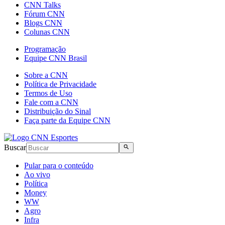
CNN Talks
Fórum CNN
Blogs CNN
Colunas CNN
Programação
Equipe CNN Brasil
Sobre a CNN
Política de Privacidade
Termos de Uso
Fale com a CNN
Distribuição do Sinal
Faça parte da Equipe CNN
Buscar
Pular para o conteúdo
Ao vivo
Política
Money
WW
Agro
Infra