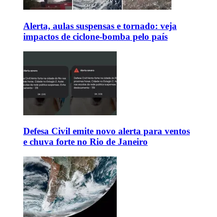
Alerta, aulas suspensas e tornado: veja
impactos de ciclone-bomba pelo país
Defesa Civil emite novo alerta para ventos
e chuva forte no Rio de Janeiro