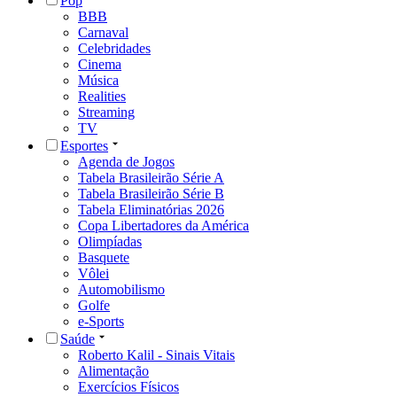
Pop
BBB
Carnaval
Celebridades
Cinema
Música
Realities
Streaming
TV
Esportes
Agenda de Jogos
Tabela Brasileirão Série A
Tabela Brasileirão Série B
Tabela Eliminatórias 2026
Copa Libertadores da América
Olimpíadas
Basquete
Vôlei
Automobilismo
Golfe
e-Sports
Saúde
Roberto Kalil - Sinais Vitais
Alimentação
Exercícios Físicos