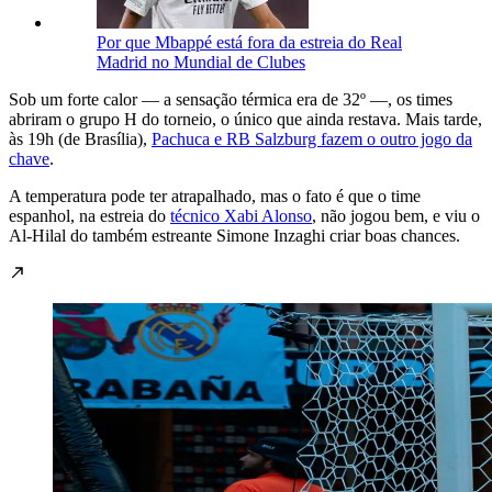
Por que Mbappé está fora da estreia do Real
Madrid no Mundial de Clubes
Sob um forte calor — a sensação térmica era de 32º —, os times
abriram o grupo H do torneio, o único que ainda restava. Mais tarde,
às 19h (de Brasília),
Pachuca e RB Salzburg fazem o outro jogo da
chave
.
A temperatura pode ter atrapalhado, mas o fato é que o time
espanhol, na estreia do
técnico Xabi Alonso
, não jogou bem, e viu o
Al-Hilal do também estreante Simone Inzaghi criar boas chances.