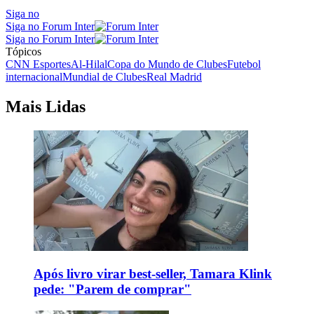
Siga no
Siga no Forum Inter
Siga no Forum Inter
Tópicos
CNN Esportes
Al-Hilal
Copa do Mundo de Clubes
Futebol
internacional
Mundial de Clubes
Real Madrid
Mais Lidas
Após livro virar best-seller, Tamara Klink
pede: "Parem de comprar"