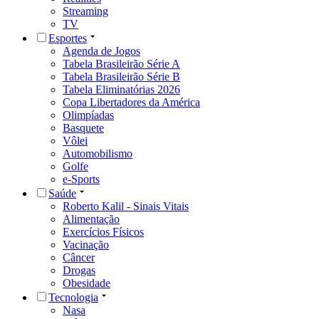
Streaming
TV
Esportes
Agenda de Jogos
Tabela Brasileirão Série A
Tabela Brasileirão Série B
Tabela Eliminatórias 2026
Copa Libertadores da América
Olimpíadas
Basquete
Vôlei
Automobilismo
Golfe
e-Sports
Saúde
Roberto Kalil - Sinais Vitais
Alimentação
Exercícios Físicos
Vacinação
Câncer
Drogas
Obesidade
Tecnologia
Nasa