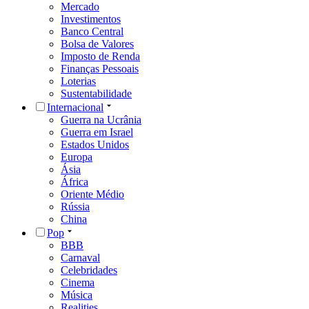
Mercado
Investimentos
Banco Central
Bolsa de Valores
Imposto de Renda
Finanças Pessoais
Loterias
Sustentabilidade
Internacional
Guerra na Ucrânia
Guerra em Israel
Estados Unidos
Europa
Ásia
África
Oriente Médio
Rússia
China
Pop
BBB
Carnaval
Celebridades
Cinema
Música
Realities