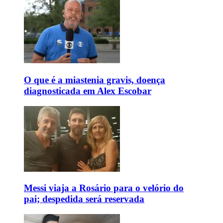
O que é a miastenia gravis, doença
diagnosticada em Alex Escobar
Messi viaja a Rosário para o velório do
pai; despedida será reservada