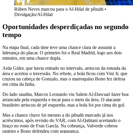
Rúben Neves marcou para o Al-Hilal de pênalti •
Divulgação/Al-Hilal
Oportunidades desperdiçadas no segundo
tempo
Na etapa final, cada time teve uma chance clara de assumir a
liderança do placar. O primeiro foi o Real Madrid, logo aos dois
minutos, em uma chance dupla.
Arda Güler, que havia entrado no intervalo, arriscou da entrada da
área e acertou o travessão. No rebote, a bola ficou com Vini Jr, que
cruzou na cabeça de Gonzalo, mas o marroquino Bono fez defesa
em cima da linha.
Do lado saudita, Marcos Leonardo viu Salem Al-Dawsari fazer boa
arrancada pela esquerda e tocar para o meio da área. O atacante
brasileiro arriscou de pé esquerdo, mas a bola foi por cima do gol.
Mas a chance chave foi mesmo a do pênalti marcado já nos
acréscimos, após revisão do VAR, com Al-Qahtani acertando o
braço no rosto de Fran García. Na cobrança, Valverde cobrou
rasteiro e Bono defendeu com segurança.