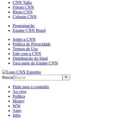
CNN Talks
Fórum CNN
Blogs CNN
Colunas CNN
Programação
Equipe CNN Brasil
Sobre a CNN
Política de Privacidade
Termos de Uso
Fale com a CNN
Distribuição do Sinal
Faça parte da Equipe CNN
Buscar
Pular para o conteúdo
Ao vivo
Política
Money
WW
Agro
Infra