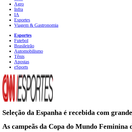
Agro
Infra
IA
Esportes
Viagem & Gastronomia
Esportes
Futebol
Brasileirão
Automobilismo
Tênis
Apostas
eSports
Seleção da Espanha é recebida com grande
As campeãs da Copa do Mundo Feminina de