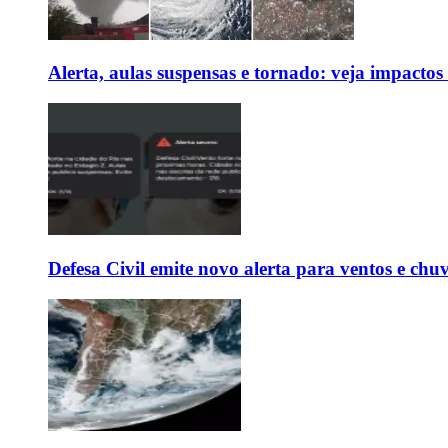
Alerta, aulas suspensas e tornado: veja impactos
Defesa Civil emite novo alerta para ventos e chu