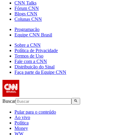
CNN Talks
Fórum CNN
Blogs CNN
Colunas CNN
Programação
Equipe CNN Brasil
Sobre a CNN
Política de Privacidade
Termos de Uso
Fale com a CNN
Distribuição do Sinal
Faça parte da Equipe CNN
Buscar
Pular para o conteúdo
Ao vivo
Política
Money
WW