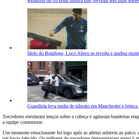
Relatório do Al-Hilal mostra que Neymar tem duas lesões 
Ídolo do Botafogo, Loco Abreu se revolta e quebra moni
Guardiola leva multa de trânsito em Manchester e brinca
Torcedores enrolaram lenços sobre a cabeça e agitaram bandeiras e
a equipe comemorar.
Um momento emocionante foi logo após as atletas subirem ao palco, 
pai havia falecido. Os milhares de torcedores demonstraram apoio à 