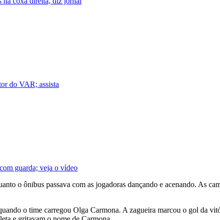
na coxa direita, diz jornal
tor do VAR; assista
 com guarda; veja o vídeo
nquanto o ônibus passava com as jogadoras dançando e acenando. As c
quando o time carregou Olga Carmona. A zagueira marcou o gol da vitór
atleta e gritavam o nome de Carmona.