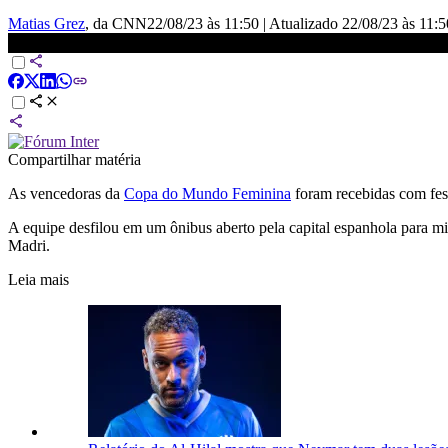
Matias Grez
, da CNN
22/08/23 às 11:50
|
Atualizado
22/08/23 às 11:5
Campeã, seleção da Espanha é recebida com festa em Madri | LIVE
Compartilhar matéria
As vencedoras da
Copa do Mundo Feminina
foram recebidas com fe
A equipe desfilou em um ônibus aberto pela capital espanhola para m
Madri.
Leia mais