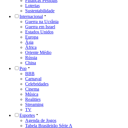
Finanças Pessoais
Loterias
Sustentabilidade
Internacional
Guerra na Ucrânia
Guerra em Israel
Estados Unidos
Europa
Ásia
África
Oriente Médio
Rússia
China
Pop
BBB
Carnaval
Celebridades
Cinema
Música
Realities
Streaming
TV
Esportes
Agenda de Jogos
Tabela Brasileirão Série A