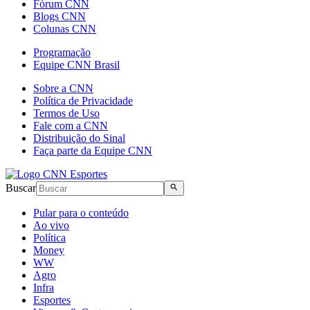
Fórum CNN
Blogs CNN
Colunas CNN
Programação
Equipe CNN Brasil
Sobre a CNN
Política de Privacidade
Termos de Uso
Fale com a CNN
Distribuição do Sinal
Faça parte da Equipe CNN
Buscar
Pular para o conteúdo
Ao vivo
Política
Money
WW
Agro
Infra
Esportes