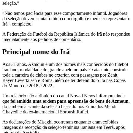
seleção.”
“Não temos paciência para esse comportamento infantil. Jogadores
da seleção devem cantar o hino com orgulho e merecer representar o
Irã”, completou.
A Federação de Futebol da República Islâmica do Irã não respondeu
imediatamente aos pedidos de comentário.
Principal nome do Irã
Aos 31 anos, Azmoun é um dos nomes mais conhecidos do futebol
iraniano, modalidade de grande apelo no país. O atacante construiu
toda a carreira de clubes no exterior, com passagens por Zenit,
Bayer Leverkusen e Roma, além de ter defendido o Irã nas Copas
do Mundo de 2018 e 2022.
Um relatório não atribuído do canal Novad News informou ainda
que
foi emitida uma ordem para apreensão de bens de Azmoun
,
do também atacante da seleção baseado nos Emirados Mehdi
Ghayedi e do ex-internacional Soroush Rafiei.
As declarações de Misaghi ocorreram enquanto eram exibidas
imagens da recepção da seleção feminina iraniana em Teerã, após
retorno da Austrália.