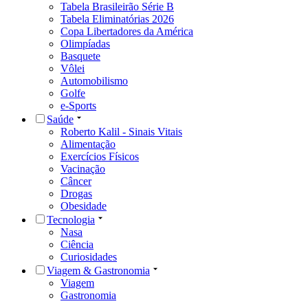
Tabela Brasileirão Série B
Tabela Eliminatórias 2026
Copa Libertadores da América
Olimpíadas
Basquete
Vôlei
Automobilismo
Golfe
e-Sports
Saúde
Roberto Kalil - Sinais Vitais
Alimentação
Exercícios Físicos
Vacinação
Câncer
Drogas
Obesidade
Tecnologia
Nasa
Ciência
Curiosidades
Viagem & Gastronomia
Viagem
Gastronomia