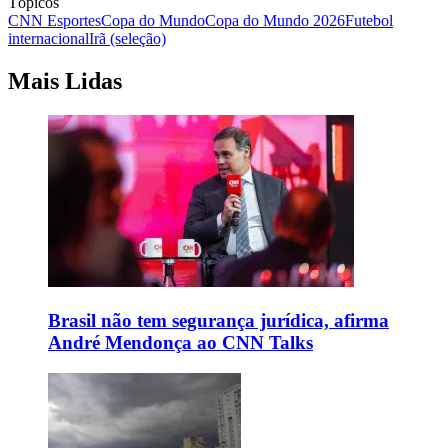
Tópicos
CNN Esportes
Copa do Mundo
Copa do Mundo 2026
Futebol
internacional
Irã (seleção)
Mais Lidas
Brasil não tem segurança jurídica, afirma
André Mendonça ao CNN Talks