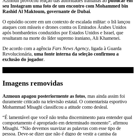
Azmoun provocou reação das autoridades iranianas ao
publicar em
seu Instagram uma foto de um encontro com Mohammed bin
Rashid Al Maktoum, governante de Dubai
.
O episódio ocorre em um contexto de escalada militar: o Irã lançou
ataques com mísseis e drones contra os Emirados Árabes Unidos
após bombardeios conduzidos por Estados Unidos e Israel, que
resultaram na morte do líder supremo iraniano, Ali Khamenei.
De acordo com a agência
Fars News Agency
, ligada à Guarda
Revolucionária,
uma fonte interna da seleção confirmou a
exclusão do jogador
.
Imagens removidas
Azmoun apagou posteriormente as fotos
, mas ainda assim foi
duramente criticado na televisão estatal. O comentarista esportivo
Mohammad Misaghi classificou a atitude como desleal.
“É lamentável que você não tenha discernimento para entender qual
comportamento é apropriado em determinado momento”, afirmou
Misaghi. “Não devemos suavizar as palavras com esse tipo de
pessoa. Deve-se dizer que não é digno de vestir a camisa da