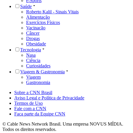
e-Sports
Saúde
Roberto Kalil - Sinais Vitais
Alimentação
Exercícios Físicos
Vacinação
Câncer
Drogas
Obesidade
Tecnologia
Nasa
Ciência
Curiosidades
Viagem & Gastronomia
Viagem
Gastronomia
Sobre a CNN Brasil
Aviso Legal e Política de Privacidade
Termos de Uso
Fale com a CNN
Faça parte da Equipe CNN
© Cable News Network Brasil. Uma empresa NOVUS MÍDIA.
Todos os direitos reservados.