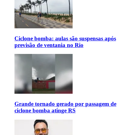
Ciclone bomba: aulas são suspensas após
previsão de ventania no Rio
Grande tornado gerado por passagem de
ciclone bomba atinge RS