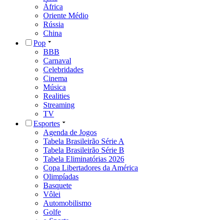
África
Oriente Médio
Rússia
China
Pop
BBB
Carnaval
Celebridades
Cinema
Música
Realities
Streaming
TV
Esportes
Agenda de Jogos
Tabela Brasileirão Série A
Tabela Brasileirão Série B
Tabela Eliminatórias 2026
Copa Libertadores da América
Olimpíadas
Basquete
Vôlei
Automobilismo
Golfe