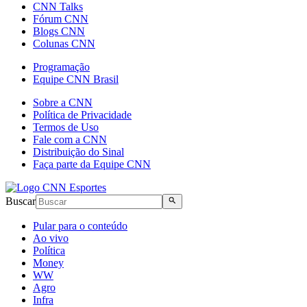
CNN Talks
Fórum CNN
Blogs CNN
Colunas CNN
Programação
Equipe CNN Brasil
Sobre a CNN
Política de Privacidade
Termos de Uso
Fale com a CNN
Distribuição do Sinal
Faça parte da Equipe CNN
Buscar
Pular para o conteúdo
Ao vivo
Política
Money
WW
Agro
Infra