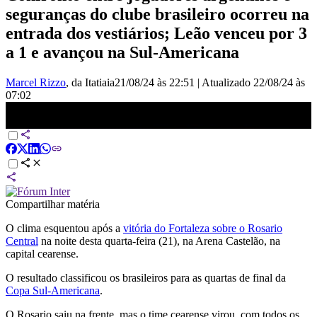
seguranças do clube brasileiro ocorreu na
entrada dos vestiários; Leão venceu por 3
a 1 e avançou na Sul-Americana
Marcel Rizzo
, da Itatiaia
21/08/24 às 22:51
|
Atualizado
22/08/24 às
07:02
Briga no castelão termina com porta arrebentada | CNN NOVO
DIA
Compartilhar matéria
O clima esquentou após a
vitória do Fortaleza sobre o Rosario
Central
na noite desta quarta-feira (21), na Arena Castelão, na
capital cearense.
O resultado classificou os brasileiros para as quartas de final da
Copa Sul-Americana
.
O Rosario saiu na frente, mas o time cearense virou, com todos os