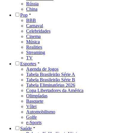
Rússia
China
Pop
BBB
Carnaval
Celebridades
Cinema
Música
Realities
Streaming
TV
Esportes
Agenda de Jogos
Tabela Brasileirão Série A
Tabela Brasileirão Série B
Tabela Eliminatórias 2026
Copa Libertadores da América
Olimpíadas
Basquete
Vôlei
Automobilismo
Golfe
e-Sports
Saúde