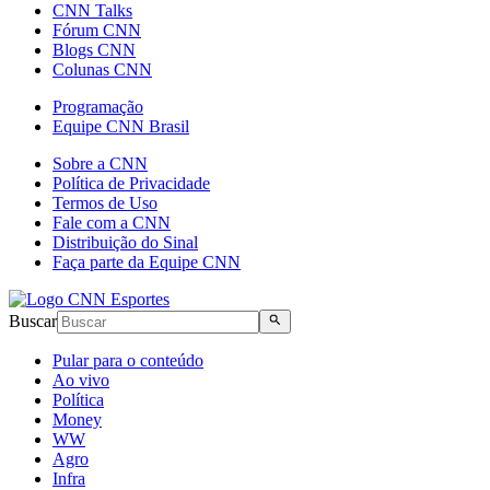
CNN Talks
Fórum CNN
Blogs CNN
Colunas CNN
Programação
Equipe CNN Brasil
Sobre a CNN
Política de Privacidade
Termos de Uso
Fale com a CNN
Distribuição do Sinal
Faça parte da Equipe CNN
Buscar
Pular para o conteúdo
Ao vivo
Política
Money
WW
Agro
Infra