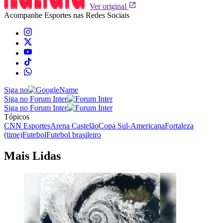
Ver original
Acompanhe
Esportes
nas Redes Sociais
Siga no
Siga no Forum Inter
Siga no Forum Inter
Tópicos
CNN Esportes
Arena Castelão
Copa Sul-Americana
Fortaleza
(time)
Futebol
Futebol brasileiro
Mais Lidas