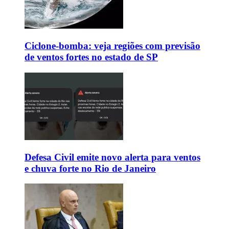
Ciclone-bomba: veja regiões com previsão
de ventos fortes no estado de SP
Defesa Civil emite novo alerta para ventos
e chuva forte no Rio de Janeiro