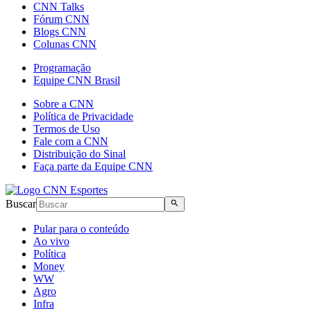
CNN Talks
Fórum CNN
Blogs CNN
Colunas CNN
Programação
Equipe CNN Brasil
Sobre a CNN
Política de Privacidade
Termos de Uso
Fale com a CNN
Distribuição do Sinal
Faça parte da Equipe CNN
Buscar
Pular para o conteúdo
Ao vivo
Política
Money
WW
Agro
Infra