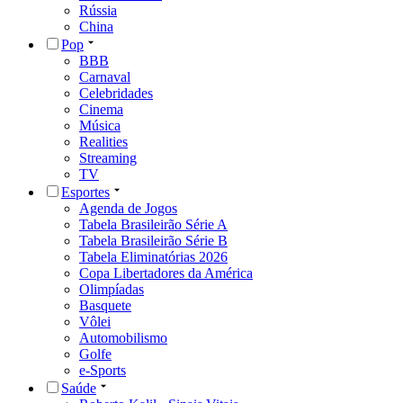
Rússia
China
Pop
BBB
Carnaval
Celebridades
Cinema
Música
Realities
Streaming
TV
Esportes
Agenda de Jogos
Tabela Brasileirão Série A
Tabela Brasileirão Série B
Tabela Eliminatórias 2026
Copa Libertadores da América
Olimpíadas
Basquete
Vôlei
Automobilismo
Golfe
e-Sports
Saúde