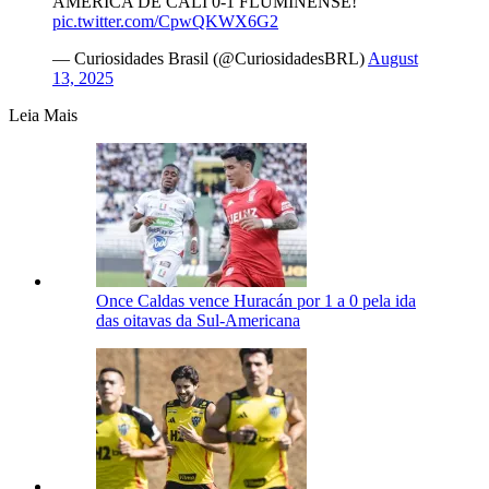
AMÉRICA DE CALI 0-1 FLUMINENSE!
pic.twitter.com/CpwQKWX6G2
— Curiosidades Brasil (@CuriosidadesBRL)
August
13, 2025
Leia Mais
Once Caldas vence Huracán por 1 a 0 pela ida
das oitavas da Sul-Americana