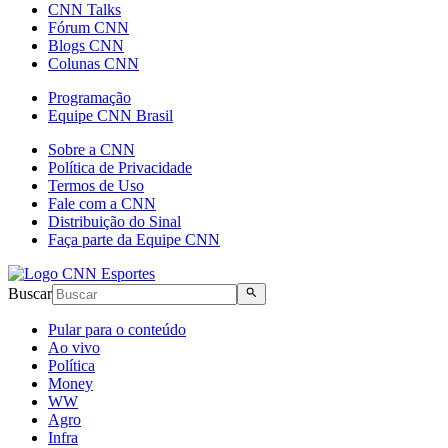
CNN Talks
Fórum CNN
Blogs CNN
Colunas CNN
Programação
Equipe CNN Brasil
Sobre a CNN
Política de Privacidade
Termos de Uso
Fale com a CNN
Distribuição do Sinal
Faça parte da Equipe CNN
Buscar
Pular para o conteúdo
Ao vivo
Política
Money
WW
Agro
Infra