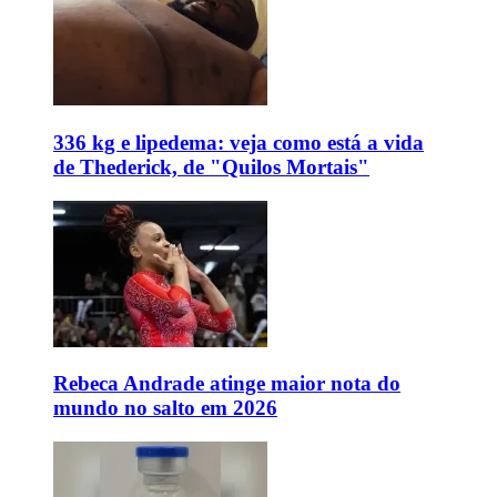
336 kg e lipedema: veja como está a vida
de Thederick, de "Quilos Mortais"
Rebeca Andrade atinge maior nota do
mundo no salto em 2026