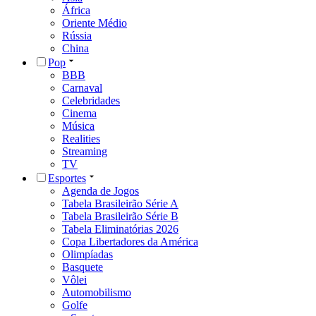
África
Oriente Médio
Rússia
China
Pop
BBB
Carnaval
Celebridades
Cinema
Música
Realities
Streaming
TV
Esportes
Agenda de Jogos
Tabela Brasileirão Série A
Tabela Brasileirão Série B
Tabela Eliminatórias 2026
Copa Libertadores da América
Olimpíadas
Basquete
Vôlei
Automobilismo
Golfe