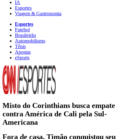
IA
Esportes
Viagem & Gastronomia
Esportes
Futebol
Brasileirão
Automobilismo
Tênis
Apostas
eSports
Misto do Corinthians busca empate
contra América de Cali pela Sul-
Americana
Fora de casa, Timão conquistou seu