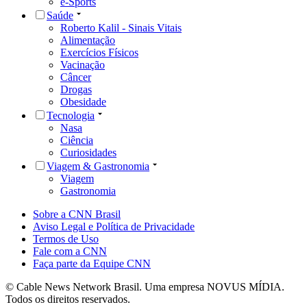
e-Sports
Saúde
Roberto Kalil - Sinais Vitais
Alimentação
Exercícios Físicos
Vacinação
Câncer
Drogas
Obesidade
Tecnologia
Nasa
Ciência
Curiosidades
Viagem & Gastronomia
Viagem
Gastronomia
Sobre a CNN Brasil
Aviso Legal e Política de Privacidade
Termos de Uso
Fale com a CNN
Faça parte da Equipe CNN
© Cable News Network Brasil. Uma empresa NOVUS MÍDIA.
Todos os direitos reservados.