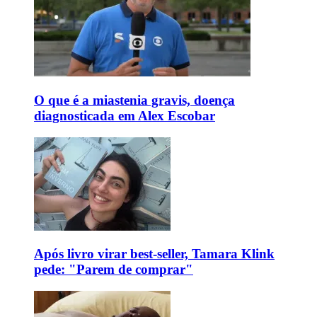
O que é a miastenia gravis, doença
diagnosticada em Alex Escobar
Após livro virar best-seller, Tamara Klink
pede: "Parem de comprar"